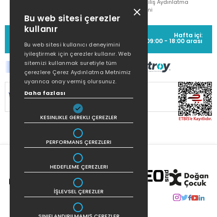
Çekiliş Aydınlatma
Metni
Bu web sitesi çerezler
kullanır
MÜŞTERİ HİZMETLERİ
Hafta içi:
(0212) 373 77 00
09:00 - 18:00 arası
Bu web sitesi kullanıcı deneyimini
iyileştirmek için çerezler kullanır. Web
sitemizi kullanmak suretiyle tüm
çerezlere Çerez Aydınlatma Metnimiz
uyarınca onay vermiş olursunuz.
Daha fazlası
SİTEMİZ
256Bit SSL SERTİFİKASI
İLE
KORUNMAKTADIR.
KESINLIKLE GEREKLI ÇEREZLER
PERFORMANS ÇEREZLERI
HEDEFLEME ÇEREZLERI
İŞLEVSEL ÇEREZLER
SINIFLANDIRILMAMIŞ ÇEREZLER