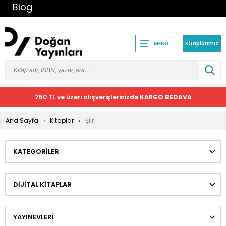
Blog
Kitaplarımız
MENÜ
750 TL ve üzeri alışverişlerinizde
KARGO BEDAVA
Ana Sayfa
Kitaplar
Şiir
KATEGORILER
DIJITAL KITAPLAR
YAYINEVLERI