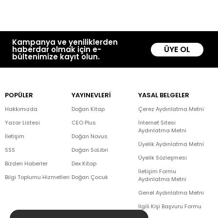
Kampanya ve yeniliklerden
ÜYE OL
haberdar olmak için e-
bültenimize kayıt olun.
POPÜLER
YAYINEVLERİ
YASAL BELGELER
Hakkımızda
Doğan Kitap
Çerez Aydınlatma Metni
Yazar Listesi
CEO Plus
İnternet Sitesi
Aydınlatma Metni
İletişim
Doğan Novus
Üyelik Aydınlatma Metni
SSS
Doğan SoLibri
Üyelik Sözleşmesi
Bizden Haberler
Dex Kitap
İletişim Formu
Bilgi Toplumu Hizmetleri
Doğan Çocuk
Aydınlatma Metni
Genel Aydınlatma Metni
İlgili Kişi Başvuru Formu