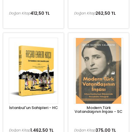
412,50 TL
262,50 TL
Doğan Kitap
Doğan Kitap
İstanbul'un Sahipleri - HC
Modern Türk
Vatandaşının İnşası - SC
1.462,50 TL
375,00 TL
Doğan Kitap
Doğan Kitap