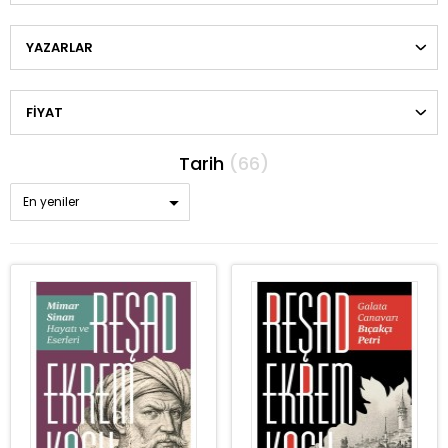
YAZARLAR
FIYAT
Tarih
(66)
En yeniler