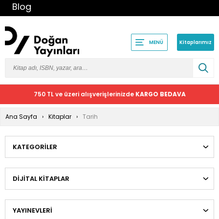
Blog
Kitaplarımız
MENÜ
750 TL ve üzeri alışverişlerinizde
KARGO BEDAVA
Ana Sayfa
Kitaplar
Tarih
KATEGORILER
DIJITAL KITAPLAR
YAYINEVLERI