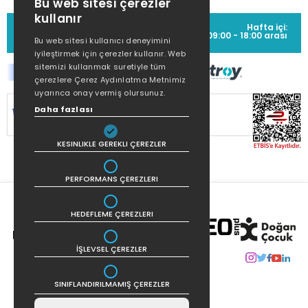
Bu web sitesi çerezler
kullanır
MÜŞTERİ HİZMETLERİ
Hafta içi:
(0212) 373 77 00
09:00 - 18:00 arası
Bu web sitesi kullanıcı deneyimini
iyileştirmek için çerezler kullanır. Web
sitemizi kullanmak suretiyle tüm
çerezlere Çerez Aydınlatma Metnimiz
uyarınca onay vermiş olursunuz.
Daha fazlası
SİTEMİZ
256Bit SSL SERTİFİKASI
İLE
KORUNMAKTADIR.
KESINLIKLE GEREKLI ÇEREZLER
PERFORMANS ÇEREZLERI
HEDEFLEME ÇEREZLERI
İŞLEVSEL ÇEREZLER
SINIFLANDIRILMAMIŞ ÇEREZLER