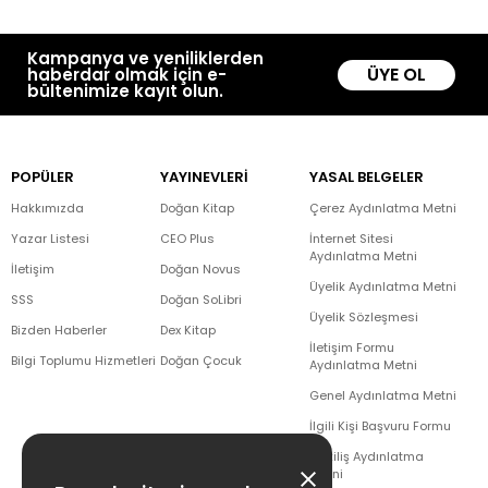
Kampanya ve yeniliklerden
ÜYE OL
haberdar olmak için e-
bültenimize kayıt olun.
POPÜLER
YAYINEVLERİ
YASAL BELGELER
Hakkımızda
Doğan Kitap
Çerez Aydınlatma Metni
Yazar Listesi
CEO Plus
İnternet Sitesi
Aydınlatma Metni
İletişim
Doğan Novus
Üyelik Aydınlatma Metni
SSS
Doğan SoLibri
Üyelik Sözleşmesi
Bizden Haberler
Dex Kitap
İletişim Formu
Bilgi Toplumu Hizmetleri
Doğan Çocuk
Aydınlatma Metni
Genel Aydınlatma Metni
İlgili Kişi Başvuru Formu
Çekiliş Aydınlatma
Metni