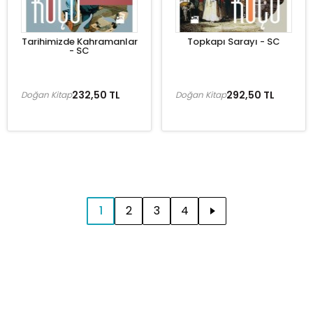
Tarihimizde Kahramanlar
Topkapı Sarayı - SC
- SC
232,50 TL
292,50 TL
Doğan Kitap
Doğan Kitap
1
2
3
4