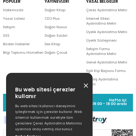
POPÜLER
YAYINEVLERİ
YASAL BELGELER
Hakkımızda
Doğan Kitap
Çerez Aydınlatma Metni
Yazar Listesi
CEO Plus
İnternet Sitesi
Aydınlatma Metni
İletişim
Doğan Novus
Üyelik Aydınlatma Metni
SSS
Doğan SoLibri
Üyelik Sözleşmesi
Bizden Haberler
Dex Kitap
İletişim Formu
Bilgi Toplumu Hizmetleri
Doğan Çocuk
Aydınlatma Metni
Genel Aydınlatma Metni
İlgili Kişi Başvuru Formu
Çekiliş Aydınlatma
Metni
Bu web sitesi çerezler
kullanır
MÜŞTERİ HİZMETLERİ
Hafta içi:
(0212) 373 77 00
09:00 - 18:00 arası
Bu web sitesi kullanıcı deneyimini
iyileştirmek için çerezler kullanır. Web
sitemizi kullanmak suretiyle tüm
çerezlere Çerez Aydınlatma Metnimiz
uyarınca onay vermiş olursunuz.