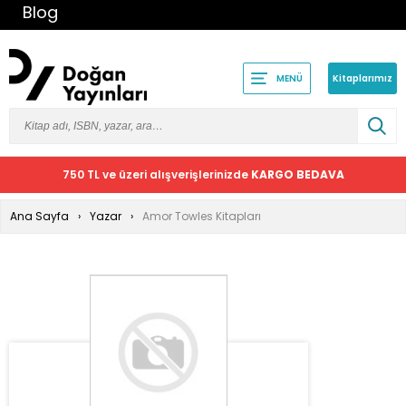
Blog
Kitaplarımız
MENÜ
750 TL ve üzeri alışverişlerinizde
KARGO BEDAVA
Ana Sayfa
Yazar
Amor Towles Kitapları