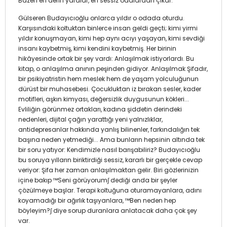
Bazen en derin yaralar, en sessiz odalardan çıkar.
Gülseren Budayıcıoğlu onlarca yıldır o odada oturdu.
Karşısındaki koltuktan binlerce insan geldi geçti; kimi yirmi
yıldır konuşmayan, kimi hep aynı acıyı yaşayan, kimi sevdiği
insanı kaybetmiş, kimi kendini kaybetmiş. Her birinin
hikâyesinde ortak bir şey vardı: Anlaşılmak istiyorlardı. Bu
kitap, o anlaşılma anının peşinden gidiyor. Anlaşılmak Şifadır,
bir psikiyatristin hem meslek hem de yaşam yolculuğunun
dürüst bir muhasebesi. Çocukluktan iz bırakan sesler, kader
motifleri, aşkın kimyası, değersizlik duygusunun kökleri...
Evliliğin görünmez ortakları, kadına şiddetin derindeki
nedenleri, dijital çağın yarattığı yeni yalnızlıklar,
antidepresanlar hakkında yanlış bilinenler, farkındalığın tek
başına neden yetmediği... Ama bunların hepsinin altında tek
bir soru yatıyor: Kendimizle nasıl barışabiliriz? Budayıcıoğlu
bu soruya yılların biriktirdiği sessiz, kararlı bir gerçekle cevap
veriyor: Şifa her zaman anlaşılmaktan gelir. Biri gözlerinizin
içine bakıp ™Seni görüyorum∫ dediği anda bir şeyler
çözülmeye başlar. Terapi koltuğuna oturamayanlara, adını
koyamadığı bir ağırlık taşıyanlara, ™Ben neden hep
böyleyim?∫ diye sorup duranlara anlatacak daha çok şey
var.