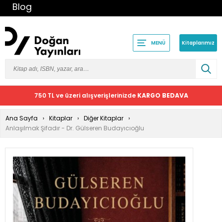
Blog
Kitaplarımız
MENÜ
750 TL ve üzeri alışverişlerinizde
KARGO BEDAVA
Ana Sayfa
Kitaplar
Diğer Kitaplar
Anlaşılmak Şifadır - Dr. Gülseren Budayıcıoğlu