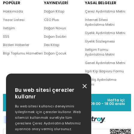
POPÜLER
YAYINEVLERİ
YASAL BELGELER
Hakkımızda
Doğan Kitap
Çerez Aydınlatma Metni
Yazar Listesi
CEO Plus
İnternet Sitesi
Aydınlatma Metni
İletişim
Doğan Novus
Üyelik Aydınlatma Metni
SSS
Doğan SoLibri
Üyelik Sözleşmesi
Bizden Haberler
Dex Kitap
İletişim Formu
Bilgi Toplumu Hizmetleri
Doğan Çocuk
Aydınlatma Metni
Genel Aydınlatma Metni
İlgili Kişi Başvuru Formu
Çekiliş Aydınlatma
Metni
Bu web sitesi çerezler
kullanır
MÜŞTERİ HİZMETLERİ
Hafta içi:
(0212) 373 77 00
09:00 - 18:00 arası
Bu web sitesi kullanıcı deneyimini
iyileştirmek için çerezler kullanır. Web
sitemizi kullanmak suretiyle tüm
çerezlere Çerez Aydınlatma Metnimiz
uyarınca onay vermiş olursunuz.