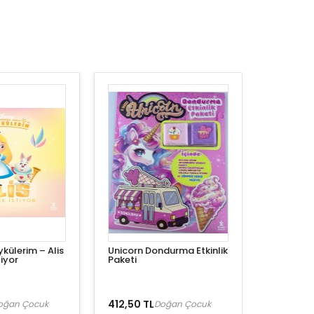
ykülerim – Alis
Unicorn Dondurma Etkinlik
iyor
Paketi
412,50 TL
oğan Çocuk
Doğan Çocuk