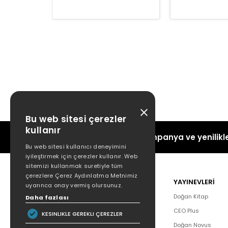
Bu web sitesi çerezler
kullanır
Kampanya ve yenilikle
Bu web sitesi kullanıcı deneyimini
iyileştirmek için çerezler kullanır. Web
sitemizi kullanmak suretiyle tüm
çerezlere Çerez Aydınlatma Metnimiz
POPÜLER
YAYINEVLERİ
uyarınca onay vermiş olursunuz.
Hakkımızda
Doğan Kitap
Daha fazlası
Yazar Listesi
CEO Plus
KESINLIKLE GEREKLI ÇEREZLER
İletişim
Doğan Novus