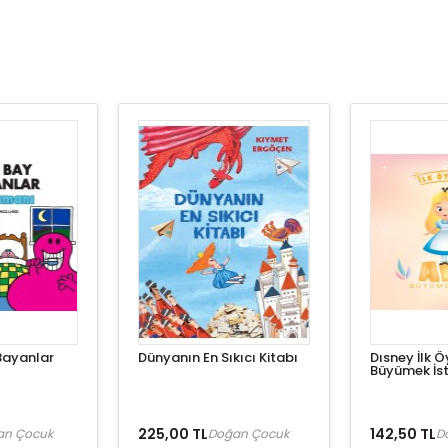
Bayanlar
Dünyanın En Sıkıcı Kitabı
Dısney İlk Ö
Büyümek İst
225,00 TL
142,50 TL
an Çocuk
Doğan Çocuk
D