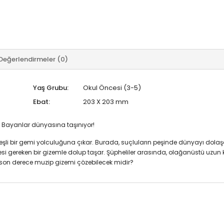
Değerlendirmeler (0)
Yaş Grubu:
Okul Öncesi (3-5)
Ebat:
203 X 203 mm
ve Bayanlar dünyasına taşınıyor!
eşli bir gemi yolculuğuna çıkar. Burada, suçluların peşinde dünyayı dolaşa
mesi gereken bir gizemle dolup taşar. Şüpheliler arasında, olağanüstü uzun 
bu son derece muzip gizemi çözebilecek midir?