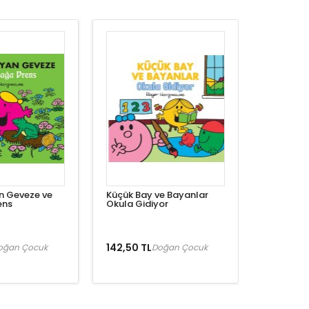
n Geveze ve
Küçük Bay ve Bayanlar
ens
Okula Gidiyor
142,50 TL
oğan Çocuk
Doğan Çocuk