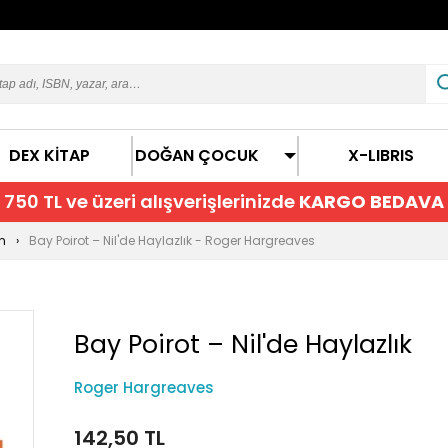
DEX KİTAP
DOĞAN ÇOCUK
X-LIBRIS
750 TL ve üzeri alışverişlerinizde
KARGO BEDAVA
n
Bay Poirot – Nil'de Haylazlık - Roger Hargreaves
Bay Poirot – Nil'de Haylazlık
Roger Hargreaves
142,50 TL