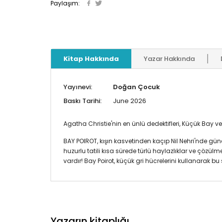
Paylaşım:
Kitap Hakkında
Yazar Hakkında
Yayınevi:
Doğan Çocuk
Baskı Tarihi:
June 2026
Agatha Christie'nin en ünlü dedektifleri, Küçük Bay 
BAY POIROT, kışın kasvetinden kaçıp Nil Nehri'nde gün
huzurlu tatili kısa sürede türlü haylazlıklar ve çözül
vardır! Bay Poirot, küçük gri hücrelerini kullanarak 
Yazarın kitaplığı