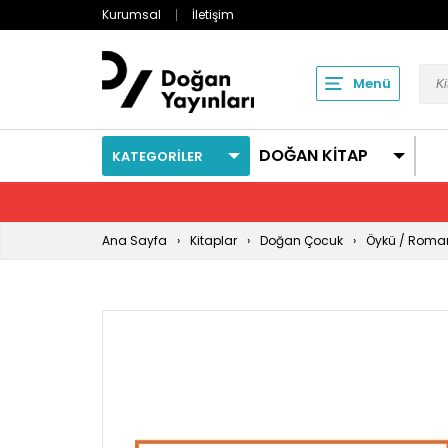
Kurumsal
İletişim
Menü
DOĞAN KİTAP
KATEGORİLER
Ana Sayfa
Kitaplar
Doğan Çocuk
Öykü / Roma