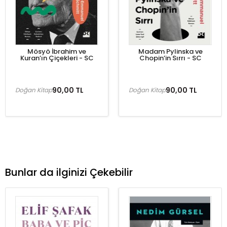
Mösyö İbrahim ve
Madam Pylinska ve
Kuran’ın Çiçekleri - SC
Chopin’in Sırrı - SC
90,00 TL
90,00 TL
Doğan Kitap
Doğan Kitap
Bunlar da ilginizi Çekebilir