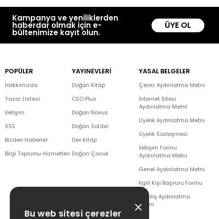
Kampanya ve yeniliklerden
ÜYE OL
haberdar olmak için e-
bültenimize kayıt olun.
POPÜLER
YAYINEVLERİ
YASAL BELGELER
Hakkımızda
Doğan Kitap
Çerez Aydınlatma Metni
Yazar Listesi
CEO Plus
İnternet Sitesi
Aydınlatma Metni
İletişim
Doğan Novus
Üyelik Aydınlatma Metni
SSS
Doğan SoLibri
Üyelik Sözleşmesi
Bizden Haberler
Dex Kitap
İletişim Formu
Bilgi Toplumu Hizmetleri
Doğan Çocuk
Aydınlatma Metni
Genel Aydınlatma Metni
İlgili Kişi Başvuru Formu
Çekiliş Aydınlatma
Metni
Bu web sitesi çerezler