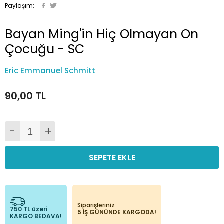
Paylaşım:
Bayan Ming'in Hiç Olmayan On
Çocuğu - SC
Eric Emmanuel Schmitt
90,00 TL
-
+
SEPETE EKLE
Siparişleriniz
750 TL üzeri
5 İŞ GÜNÜNDE KARGODA!
KARGO BEDAVA!