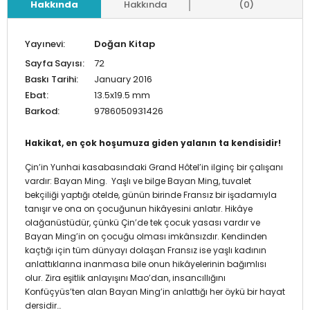
Hakkında
Hakkında
(0)
Yayınevi:
Doğan Kitap
Sayfa Sayısı:
72
Baskı Tarihi:
January 2016
Ebat:
13.5x19.5 mm
Barkod:
9786050931426
Hakikat, en çok hoşumuza giden yalanın ta kendisidir!
Çin’in Yunhai kasabasındaki Grand Hôtel’in ilginç bir çalışanı
vardır: Bayan Ming. Yaşlı ve bilge Bayan Ming, tuvalet
bekçiliği yaptığı otelde, günün birinde Fransız bir işadamıyla
tanışır ve ona on çocuğunun hikâyesini anlatır. Hikâye
olağanüstüdür, çünkü Çin’de tek çocuk yasası vardır ve
Bayan Ming’in on çocuğu olması imkânsızdır. Kendinden
kaçtığı için tüm dünyayı dolaşan Fransız ise yaşlı kadının
anlattıklarına inanmasa bile onun hikâyelerinin bağımlısı
olur. Zira eşitlik anlayışını Mao’dan, insancıllığını
Konfüçyüs’ten alan Bayan Ming’in anlattığı her öykü bir hayat
dersidir…