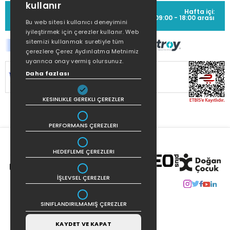
kullanır
MÜŞTERİ HİZMETLERİ
Hafta içi:
(0212) 373 77 00
09:00 - 18:00 arası
Bu web sitesi kullanıcı deneyimini
iyileştirmek için çerezler kullanır. Web
sitemizi kullanmak suretiyle tüm
çerezlere Çerez Aydınlatma Metnimiz
uyarınca onay vermiş olursunuz.
SİTEMİZ
256Bit SSL SERTİFİKASI
İLE
Daha fazlası
KORUNMAKTADIR.
KESINLIKLE GEREKLI ÇEREZLER
PERFORMANS ÇEREZLERI
HEDEFLEME ÇEREZLERI
İŞLEVSEL ÇEREZLER
SINIFLANDIRILMAMIŞ ÇEREZLER
KAYDET VE KAPAT