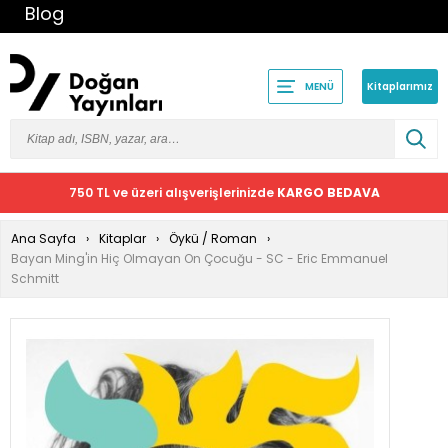
Blog
Kitaplarımız
MENÜ
750 TL ve üzeri alışverişlerinizde
KARGO BEDAVA
Ana Sayfa
Kitaplar
Öykü / Roman
Bayan Ming'in Hiç Olmayan On Çocuğu - SC - Eric Emmanuel
Schmitt