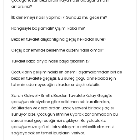
Çocuğunuzun bezi bırakmaya hazır olduğunu nasıl
anlarsınız?
İlk denemeyi nasıl yapmalı? Gündüz mü gece mi?
Hangisiyle başlamalı? Çiş mi kaka mı?
Bezden tuvalet alışkanlığına geçiş ne kadar sürer?
Geçiş döneminde beslenme düzeni nasıl olmalı?
Tuvalet kazalarıyla nasıl başa çıkarsınız?
Çocukların gelişimindeki en önemli aşamalarından biri de
bezden tuvalete geçiştir. Bu süreç çoğu anne baba için
tahmin edemeyeceğiniz kadar endişeli olabilir.
Sarah Ockwell-Smith, Bezden Tuvalete Kolay Geçiş’te
çocuğun cinsiyetine göre belirlenen sıkı kurallardan,
ödüllerden ve cezalardan uzak, yepyeni bir bakış açısı
sunuyor bize. Çocuğun ritmine uyarak, zorlanmadan bu
süreci nasıl geçireceğimizi açıklıyor. Bu yolculukta
çocuğumuza şefkatli bir yaklaşımla rehberlik etmemizi
sağlayacak en temel ipuçlarını veriyor.