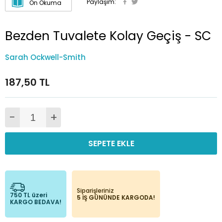
Paylaşım:
Ön Okuma
Bezden Tuvalete Kolay Geçiş - SC
Sarah Ockwell-Smith
187,50 TL
-
+
SEPETE EKLE
Siparişleriniz
750 TL üzeri
5 İŞ GÜNÜNDE KARGODA!
KARGO BEDAVA!