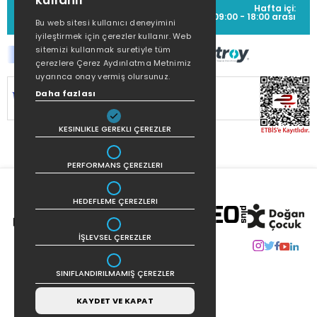
kullanır
MÜŞTERİ HİZMETLERİ
Hafta içi:
(0212) 373 77 00
09:00 - 18:00 arası
Bu web sitesi kullanıcı deneyimini
iyileştirmek için çerezler kullanır. Web
sitemizi kullanmak suretiyle tüm
çerezlere Çerez Aydınlatma Metnimiz
uyarınca onay vermiş olursunuz.
SİTEMİZ
256Bit SSL SERTİFİKASI
İLE
Daha fazlası
KORUNMAKTADIR.
KESINLIKLE GEREKLI ÇEREZLER
PERFORMANS ÇEREZLERI
HEDEFLEME ÇEREZLERI
İŞLEVSEL ÇEREZLER
SINIFLANDIRILMAMIŞ ÇEREZLER
KAYDET VE KAPAT