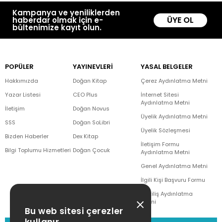
Kampanya ve yeniliklerden
ÜYE OL
haberdar olmak için e-
bültenimize kayıt olun.
POPÜLER
YAYINEVLERİ
YASAL BELGELER
Hakkımızda
Doğan Kitap
Çerez Aydınlatma Metni
Yazar Listesi
CEO Plus
İnternet Sitesi
Aydınlatma Metni
İletişim
Doğan Novus
Üyelik Aydınlatma Metni
SSS
Doğan SoLibri
Üyelik Sözleşmesi
Bizden Haberler
Dex Kitap
İletişim Formu
Bilgi Toplumu Hizmetleri
Doğan Çocuk
Aydınlatma Metni
Genel Aydınlatma Metni
İlgili Kişi Başvuru Formu
Çekiliş Aydınlatma
Metni
Bu web sitesi çerezler