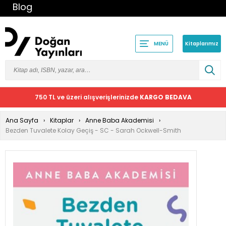
Blog
Kitaplarımız
MENÜ
750 TL ve üzeri alışverişlerinizde
KARGO BEDAVA
Ana Sayfa
Kitaplar
Anne Baba Akademisi
Bezden Tuvalete Kolay Geçiş - SC - Sarah Ockwell-Smith