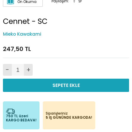
Paylaşım:
Ön Okuma
Cennet - SC
Mieko Kawakami
247,50 TL
-
+
SEPETE EKLE
Siparişleriniz
750 TL üzeri
5 İŞ GÜNÜNDE KARGODA!
KARGO BEDAVA!