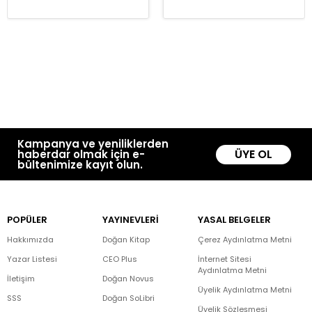
Kampanya ve yeniliklerden
ÜYE OL
haberdar olmak için e-
bültenimize kayıt olun.
POPÜLER
YAYINEVLERİ
YASAL BELGELER
Hakkımızda
Doğan Kitap
Çerez Aydınlatma Metni
Yazar Listesi
CEO Plus
İnternet Sitesi
Aydınlatma Metni
İletişim
Doğan Novus
Üyelik Aydınlatma Metni
SSS
Doğan SoLibri
Üyelik Sözleşmesi