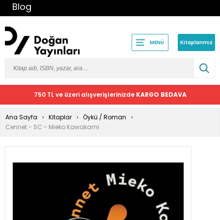
Blog
Kitaplarımız
MENÜ
750 TL ve üzeri alışverişlerinizde
KARGO BEDAVA
Ana Sayfa
Kitaplar
Öykü / Roman
Cennet - SC - Mieko Kawakami