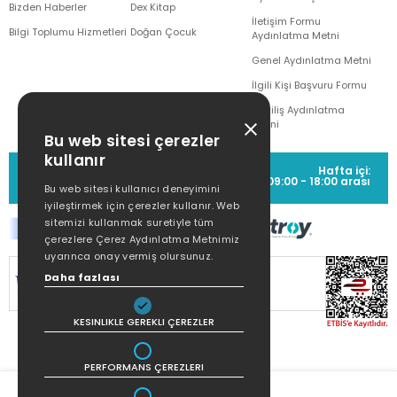
Bizden Haberler
Dex Kitap
İletişim Formu
Bilgi Toplumu Hizmetleri
Doğan Çocuk
Aydınlatma Metni
Genel Aydınlatma Metni
İlgili Kişi Başvuru Formu
Çekiliş Aydınlatma
Metni
Bu web sitesi çerezler
kullanır
MÜŞTERİ HİZMETLERİ
Hafta içi:
(0212) 373 77 00
09:00 - 18:00 arası
Bu web sitesi kullanıcı deneyimini
iyileştirmek için çerezler kullanır. Web
sitemizi kullanmak suretiyle tüm
çerezlere Çerez Aydınlatma Metnimiz
uyarınca onay vermiş olursunuz.
SİTEMİZ
256Bit SSL SERTİFİKASI
İLE
Daha fazlası
KORUNMAKTADIR.
KESINLIKLE GEREKLI ÇEREZLER
PERFORMANS ÇEREZLERI