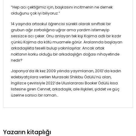
“Hep acı çektiğimiz için, başkasını incitmenin ne demek
olduğunu çok iyi biliyoruz.”
14 yaşında ortaokul öğrencisi sürekli olarak sınıftaki bir
grubun ağır zorbalığına uğrar ama yardım istemeyip
sessizce acı çeker. Onu anlayan tek kişi Kojima adlı bir kızdır
çünkü Kojima da kötü muamele görür. Aralarında başlayan
arkadaşlıkta teselli bulup yakınlaşırlar. Ancak ortak
noktanın korku olduğu bir arkadaşlığın doğası nihayetinde
nedir?
Japonya’da ilk kez 2009 yılında yayımlanan, 2010’da kadın
edebiyatçılara verilen Murasaki Shikibu Ödülü’nü alan,
İngilizce çevirisiyle 2022’de Uluslararası Booker Ödülü kısa
listesine giren Cennet, arkadaşlık, aile ilişkileri, şiddet ve güç
üzerine sarsıcı bir roman…
Yazarın kitaplığı