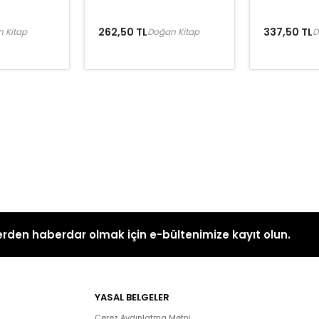
262,50 TL
337,50 TL
 Kitap
Doğan Kitap
D
rden haberdar olmak için e-bültenimize kayıt olun.
YASAL BELGELER
Çerez Aydınlatma Metni