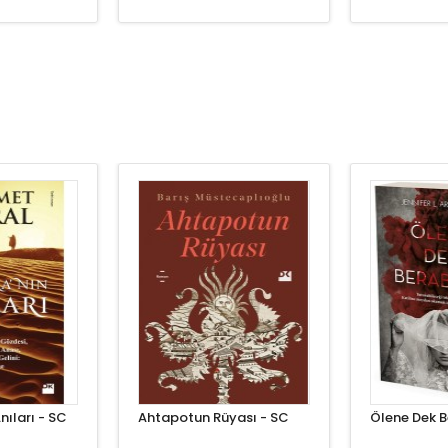
ıları - SC
Ahtapotun Rüyası - SC
Ölene Dek B