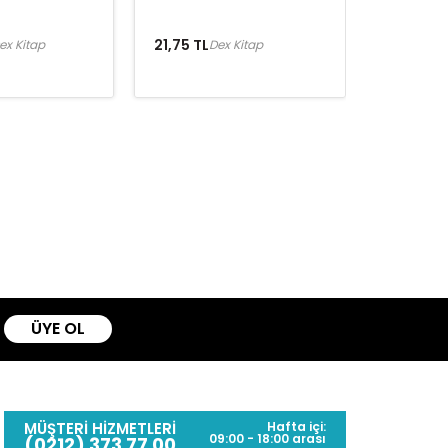
21,75 TL
ex Kitap
Dex Kitap
ÜYE OL
MÜŞTERİ HİZMETLERİ
Hafta içi:
09:00 - 18:00 arası
(0212) 373 77 00