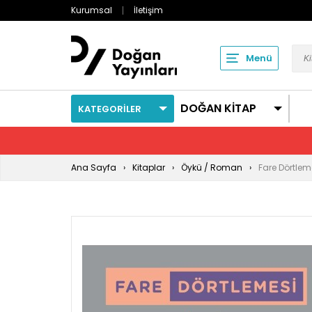
Kurumsal
İletişim
Menü
DOĞAN KİTAP
KATEGORİLER
Ana Sayfa
Kitaplar
Öykü / Roman
Fare Dörtlem