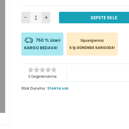
-
+
SEPETE EKLE
750 TL üzeri
Siparişleriniz
KARGO BEDAVA!
5 İŞ GÜNÜNDE KARGODA!
0 Değerlendirme
Stok Durumu:
Stokta var