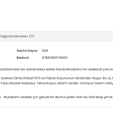
Değerlendirmeler (0)
Sayfa Sayısı:
928
Barkod:
9786256570603
rlarından biri olarak kabul edilen Haruki Murakami’nin edebiyat yolculuğu
 Şarkısını Dinle, Pinball 1973 ve Yaban Koyununun İzinde’den oluşur. Bu üç 
Fare ortadan kaybolur. Yerine Koyun Adam’ı bırakır. Ve Koyun Adam hikây
... Murakami severler için gerçek bir okuma şöleni olan bu dört kitap şimdi t