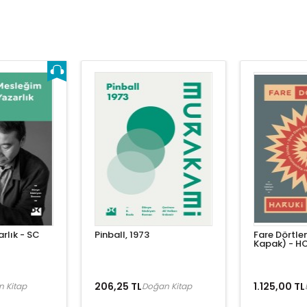
rlık - SC
Pinball, 1973
Fare Dörtle
Kapak) - H
206,25 TL
1.125,00 TL
 Kitap
Doğan Kitap