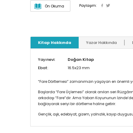
Paylaşım:
Ön Okuma
Kitap Hakkında
Yazar Hakkında
Yayınevi:
Doğan Kitap
Ebat:
16.5x23 mm
“Fare Dörtlemesi” zamanımızın yaşayan en önemli yaza
Başlarda “Fare Üçlemesi” olarak anılan seri Rüzgârın
arkadaşı “Fare”dir. Ama Yaban Koyununun İzinde’de 
bağlayarak seriyi bir dörtleme haline getirir.
Gençlik, aşk, edebiyat, gizem, yalnızlık, kayıp duygusu