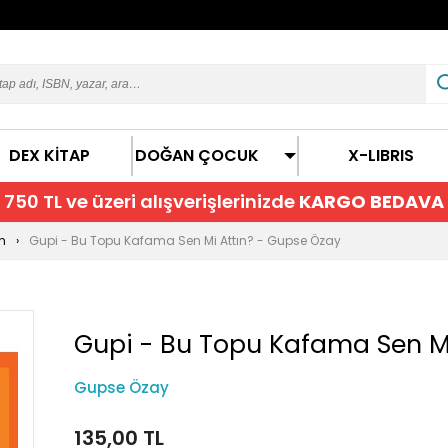
DEX KİTAP
DOĞAN ÇOCUK
X-LIBRIS
750 TL ve üzeri alışverişlerinizde
KARGO BEDAVA
n
Gupi - Bu Topu Kafama Sen Mi Attın? - Gupse Özay
Gupi - Bu Topu Kafama Sen Mi
Gupse Özay
135,00 TL