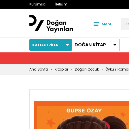
Kurumsal
İletişim
Menü
DOĞAN KİTAP
KATEGORİLER
Ana Sayfa
Kitaplar
Doğan Çocuk
Öykü / Roma