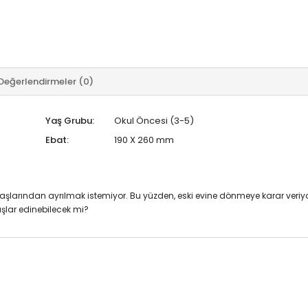
Değerlendirmeler (0)
Yaş Grubu:
Okul Öncesi (3-5)
Ebat:
190 X 260 mm
şlarından ayrılmak istemiyor. Bu yüzden, eski evine dönmeye karar veriyo
şlar edinebilecek mi?