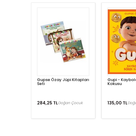
Gupse Özay Jüpi Kitapları
Gupi - Kaybol
Seti
Kokusu
284,25 TL
135,00 TL
Doğan Çocuk
Doğ