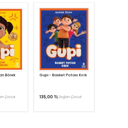
an Börek
Gupi - Basket Potası Kırık
135,00 TL
an Çocuk
Doğan Çocuk