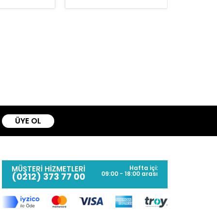
ÜYE OL
MÜŞTERİ HİZMETLERİ
Hafta içi:
09:00 - 18:00 arası
(0212) 373 77 00