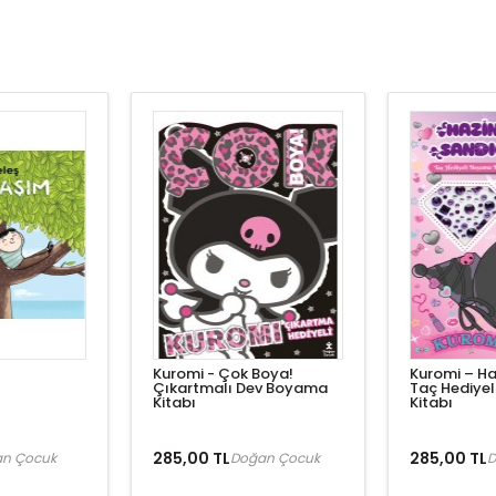
Kuromi - Çok Boya!
Kuromi – Ha
Çıkartmalı Dev Boyama
Taç Hediye
Kitabı
Kitabı
285,00 TL
285,00 TL
n Çocuk
Doğan Çocuk
D