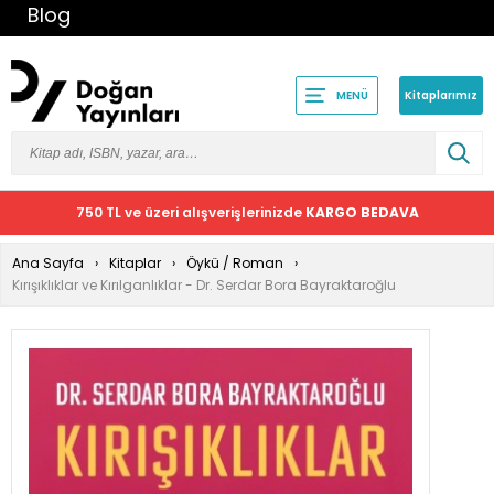
Blog
Kitaplarımız
MENÜ
750 TL ve üzeri alışverişlerinizde
KARGO BEDAVA
Ana Sayfa
Kitaplar
Öykü / Roman
Kırışıklıklar ve Kırılganlıklar - Dr. Serdar Bora Bayraktaroğlu