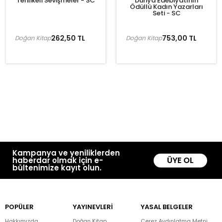
Tehlikeli Sevişmeler - SC
Dünya Edebiyatının
Ödüllü Kadın Yazarları
Seti - SC
262,50 TL
753,00 TL
Doğan Kitap
Doğan Kitap
Kampanya ve yeniliklerden
ÜYE OL
haberdar olmak için e-
bültenimize kayıt olun.
POPÜLER
YAYINEVLERİ
YASAL BELGELER
Hakkımızda
Doğan Kitap
Çerez Aydınlatma Metni