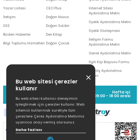
Yazar Listesi
CEO Plus
İnternet Sitesi
Aydınlatma Metni
İletişim
Doğan Novus
Üyelik Aydınlatma Metni
SSS
Doğan SoLibri
Üyelik Sözleşmesi
Bizden Haberler
Dex Kitap
İletişim Formu
Bilgi Toplumu Hizmetleri
Doğan Çocuk
Aydınlatma Metni
Genel Aydınlatma Metni
İlgili Kişi Başvuru Formu
Çekiliş Aydınlatma
Metni
Bu web sitesi çerezler
kullanır
MÜŞTERİ HİZMETLERİ
Hafta içi:
(0212) 373 77 00
09:00 - 18:00 arası
Bu web sitesi kullanıcı deneyimini
iyileştirmek için çerezler kullanır. Web
sitemizi kullanmak suretiyle tüm
çerezlere Çerez Aydınlatma Metnimiz
uyarınca onay vermiş olursunuz.
SİTEMİZ
256Bit SSL SERTİFİKASI
İLE
Daha fazlası
KORUNMAKTADIR.