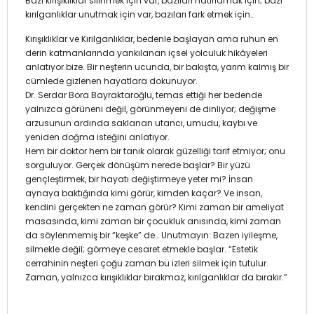
Bazı kırışıklıklar silinmek için var, bazıları hatırlamak için; bazı
kırılganlıklar unutmak için var, bazıları fark etmek için…
Kırışıklıklar ve Kırılganlıklar, bedenle başlayan ama ruhun en
derin katmanlarında yankılanan içsel yolculuk hikâyeleri
anlatıyor bize. Bir neşterin ucunda, bir bakışta, yarım kalmış bir
cümlede gizlenen hayatlara dokunuyor.
Dr. Serdar Bora Bayraktaroğlu, temas ettiği her bedende
yalnızca görüneni değil, görünmeyeni de dinliyor; değişme
arzusunun ardında saklanan utancı, umudu, kaybı ve
yeniden doğma isteğini anlatıyor.
Hem bir doktor hem bir tanık olarak güzelliği tarif etmiyor; onu
sorguluyor. Gerçek dönüşüm nerede başlar? Bir yüzü
gençleştirmek, bir hayatı değiştirmeye yeter mi? İnsan
aynaya baktığında kimi görür, kimden kaçar? Ve insan,
kendini gerçekten ne zaman görür? Kimi zaman bir ameliyat
masasında, kimi zaman bir çocukluk anısında, kimi zaman
da söylenmemiş bir “keşke” de… Unutmayın: Bazen iyileşme,
silmekle değil; görmeye cesaret etmekle başlar. “Estetik
cerrahinin neşteri çoğu zaman bu izleri silmek için tutulur.
Zaman, yalnızca kırışıklıklar bırakmaz, kırılganlıklar da bırakır.”