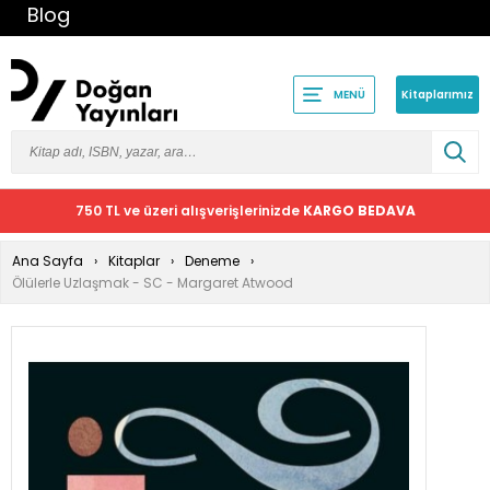
Blog
Kitaplarımız
MENÜ
750 TL ve üzeri alışverişlerinizde
KARGO BEDAVA
Ana Sayfa
Kitaplar
Deneme
Ölülerle Uzlaşmak - SC - Margaret Atwood