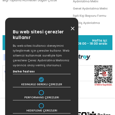
Bilgi Toplumu Hizmetleri
Doğan Çocuk
Aydınlatma Metni
Genel Aydınlatma Metni
İlgili Kişi Başvuru Formu
Çekiliş Aydınlatma
Metni
Bu web sitesi çerezler
kullanır
MÜŞTERİ HİZMETLERİ
Hafta içi:
(0212) 373 77 00
09:00 - 18:00 arası
Bu web sitesi kullanıcı deneyimini
iyileştirmek için çerezler kullanır. Web
sitemizi kullanmak suretiyle tüm
çerezlere Çerez Aydınlatma Metnimiz
uyarınca onay vermiş olursunuz.
SİTEMİZ
256Bit SSL SERTİFİKASI
İLE
Daha fazlası
KORUNMAKTADIR.
KESINLIKLE GEREKLI ÇEREZLER
PERFORMANS ÇEREZLERI
HEDEFLEME ÇEREZLERI