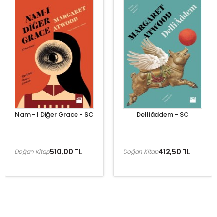
Nam - I Diğer Grace - SC
Delliâddem - SC
510,00 TL
412,50 TL
Doğan Kitap
Doğan Kitap