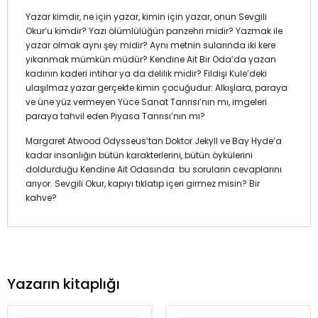
Yazar kimdir, ne için yazar, kimin için yazar, onun Sevgili
Okur’u kimdir? Yazı ölümlülüğün panzehri midir? Yazmak ile
yazar olmak aynı şey midir? Aynı metnin sularında iki kere
yıkanmak mümkün müdür? Kendine Ait Bir Oda’da yazan
kadının kaderi intihar ya da delilik midir? Fildişi Kule’deki
ulaşılmaz yazar gerçekte kimin çocuğudur: Alkışlara, paraya
ve üne yüz vermeyen Yüce Sanat Tanrısı’nın mı, imgeleri
paraya tahvil eden Piyasa Tanrısı’nın mı?
Margaret Atwood Odysseus’tan Doktor Jekyll ve Bay Hyde’a
kadar insanlığın bütün karakterlerini, bütün öykülerini
doldurduğu Kendine Ait Odasında bu soruların cevaplarını
arıyor. Sevgili Okur, kapıyı tıklatıp içeri girmez misin? Bir
kahve?
Yazarın kitaplığı