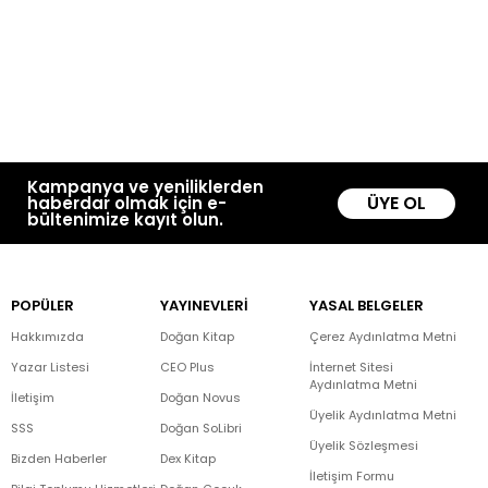
Kampanya ve yeniliklerden
ÜYE OL
haberdar olmak için e-
bültenimize kayıt olun.
POPÜLER
YAYINEVLERİ
YASAL BELGELER
Hakkımızda
Doğan Kitap
Çerez Aydınlatma Metni
Yazar Listesi
CEO Plus
İnternet Sitesi
Aydınlatma Metni
İletişim
Doğan Novus
Üyelik Aydınlatma Metni
SSS
Doğan SoLibri
Üyelik Sözleşmesi
Bizden Haberler
Dex Kitap
İletişim Formu