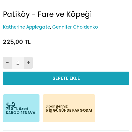
Patiköy - Fare ve Köpeği
Katherine Applegate
,
Gennifer Choldenko
225,00 TL
-
+
SEPETE EKLE
Siparişleriniz
750 TL üzeri
5 İŞ GÜNÜNDE KARGODA!
KARGO BEDAVA!