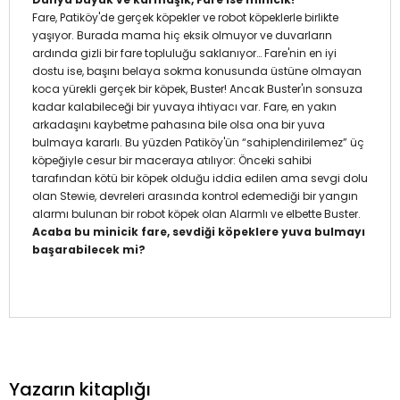
Fare, Patiköy'de gerçek köpekler ve robot köpeklerle birlikte
yaşıyor. Burada mama hiç eksik olmuyor ve duvarların
ardında gizli bir fare topluluğu saklanıyor… Fare'nin en iyi
dostu ise, başını belaya sokma konusunda üstüne olmayan
koca yürekli gerçek bir köpek, Buster! Ancak Buster'ın sonsuza
kadar kalabileceği bir yuvaya ihtiyacı var. Fare, en yakın
arkadaşını kaybetme pahasına bile olsa ona bir yuva
bulmaya kararlı. Bu yüzden Patiköy'ün “sahiplendirilemez” üç
köpeğiyle cesur bir maceraya atılıyor: Önceki sahibi
tarafından kötü bir köpek olduğu iddia edilen ama sevgi dolu
olan Stewie, devreleri arasında kontrol edemediği bir yangın
alarmı bulunan bir robot köpek olan Alarmlı ve elbette Buster.
Acaba bu minicik fare, sevdiği köpeklere yuva bulmayı
başarabilecek mi?
Yazarın kitaplığı