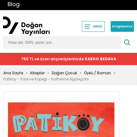
Blog
Kitaplarımız
MENÜ
750 TL ve üzeri alışverişlerinizde
KARGO BEDAVA
Ana Sayfa
Kitaplar
Doğan Çocuk
Öykü / Roman
Patiköy - Fare ve Köpeği - Katherine Applegate