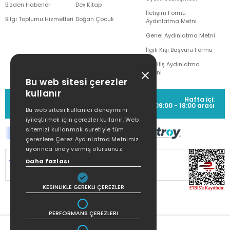
Bizden Haberler
Dex Kitap
İletişim Formu
Bilgi Toplumu Hizmetleri
Doğan Çocuk
Aydınlatma Metni
Genel Aydınlatma Metni
İlgili Kişi Başvuru Formu
Çekiliş Aydınlatma
Metni
Bu web sitesi çerezler
kullanır
MÜŞTERİ HİZMETLERİ
Hafta içi:
(0212) 373 77 00
09:00 - 18:00 arası
Bu web sitesi kullanıcı deneyimini
iyileştirmek için çerezler kullanır. Web
sitemizi kullanmak suretiyle tüm
çerezlere Çerez Aydınlatma Metnimiz
uyarınca onay vermiş olursunuz.
SİTEMİZ
256Bit SSL SERTİFİKASI
İLE
Daha fazlası
KORUNMAKTADIR.
KESINLIKLE GEREKLI ÇEREZLER
PERFORMANS ÇEREZLERI