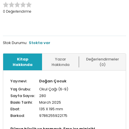
0 Değerlendirme
Stok Durumu:
Stokta var
Kitap
Yazar
Değerlendirmeler
Hakkında
Hakkında
(0)
Yayınevi:
Doğan Çocuk
Yaş Grubu:
Okul Çağı (6-9)
Sayfa Sayısı:
280
Baskı Tarihi:
March 2025
Ebat:
135 X 195 mm
Barkod:
9786255922175
Dünya büyük ve karmaşık, Fare ise minicik!