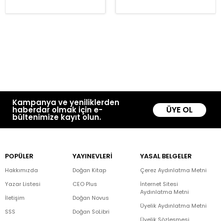
Kampanya ve yeniliklerden
ÜYE OL
haberdar olmak için e-
bültenimize kayıt olun.
POPÜLER
YAYINEVLERİ
YASAL BELGELER
Hakkımızda
Doğan Kitap
Çerez Aydınlatma Metni
Yazar Listesi
CEO Plus
İnternet Sitesi
Aydınlatma Metni
İletişim
Doğan Novus
Üyelik Aydınlatma Metni
SSS
Doğan SoLibri
Üyelik Sözleşmesi