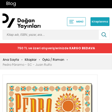
Blog
Kitaplarımız
MENÜ
750 TL ve üzeri alışverişlerinizde
KARGO BEDAVA
Ana Sayfa
Kitaplar
Öykü / Roman
Pedro Páramo - SC - Juan Rulfo