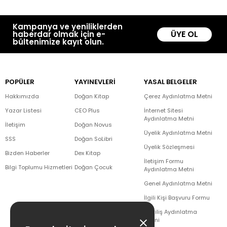
Kampanya ve yeniliklerden
ÜYE OL
haberdar olmak için e-
bültenimize kayıt olun.
POPÜLER
YAYINEVLERİ
YASAL BELGELER
Hakkımızda
Doğan Kitap
Çerez Aydınlatma Metni
Yazar Listesi
CEO Plus
İnternet Sitesi
Aydınlatma Metni
İletişim
Doğan Novus
Üyelik Aydınlatma Metni
SSS
Doğan SoLibri
Üyelik Sözleşmesi
Bizden Haberler
Dex Kitap
İletişim Formu
Bilgi Toplumu Hizmetleri
Doğan Çocuk
Aydınlatma Metni
Genel Aydınlatma Metni
İlgili Kişi Başvuru Formu
Çekiliş Aydınlatma
Metni