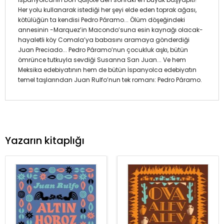
Her yolu kullanarak istediği her şeyi elde eden toprak ağası,
kötülüğün ta kendisi Pedro Páramo... Ölüm döşeğindeki
annesinin -Marquez’in Macondo’suna esin kaynağı olacak-
hayaletli köy Comala’ya babasını aramaya gönderdiği
Juan Preciado... Pedro Páramo’nun çocukluk aşkı, bütün
ömrünce tutkuyla sevdiği Susanna San Juan... Ve hem
Meksika edebiyatının hem de bütün İspanyolca edebiyatın
temel taşlarından Juan Rulfo’nun tek romanı: Pedro Páramo.
Yazarın kitaplığı