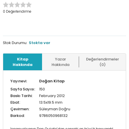
0 Değerlendirme
Stok Durumu:
Stokta var
Kitap
Yazar
Değerlendirmeler
Hakkında
Hakkında
(0)
Yayınevi:
Doğan Kitap
Sayfa Sayısı:
150
Baskı Tarihi:
February 2012
Ebat:
13.5x19.5 mm
Çevirmen:
Süleyman Doğru
Barkod:
9786050968132
İspanyolcanın Don Quijote’den sonraki en büyük başyapıtı!