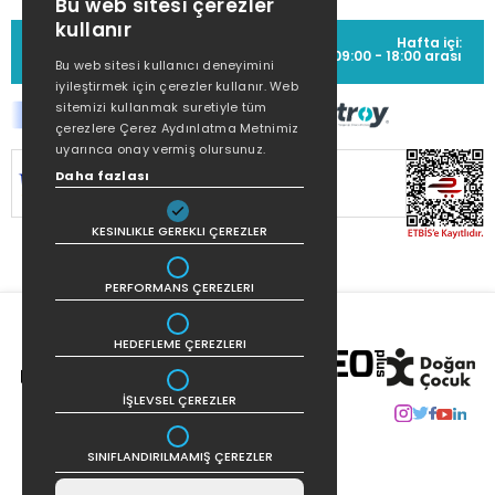
Bu web sitesi çerezler
kullanır
MÜŞTERİ HİZMETLERİ
Hafta içi:
(0212) 373 77 00
09:00 - 18:00 arası
Bu web sitesi kullanıcı deneyimini
iyileştirmek için çerezler kullanır. Web
sitemizi kullanmak suretiyle tüm
çerezlere Çerez Aydınlatma Metnimiz
uyarınca onay vermiş olursunuz.
SİTEMİZ
256Bit SSL SERTİFİKASI
İLE
Daha fazlası
KORUNMAKTADIR.
KESINLIKLE GEREKLI ÇEREZLER
PERFORMANS ÇEREZLERI
HEDEFLEME ÇEREZLERI
İŞLEVSEL ÇEREZLER
SINIFLANDIRILMAMIŞ ÇEREZLER