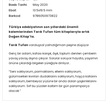
Baskı Tarihi:
May 2020
Ebat:
13.5x19.5 mm
Barkod:
9786050973822
Türkiye edebiyatının son yıllardaki önemli
kalemlerinden Tarık Tufan tüm kitaplarıyla artık
Doğan Kitap’ta.
Tarık Tufan
varoluşsal yalnızlığımızın peşine düşüyor.
Genç bir adam, kafası karışık, âşık, toplum denilen çemberin
yavaş yavaş dışına çıkıyor. Sorular soruyor hayata, yaşamın
önüne çıkardığı bilgeleri yüreğiyle dinliyor…
“Seni saklıyorum, parmaklarını, ellerini saklıyorum,
gülümserken kıvrılan dudaklarını saklıyorum, hoşça kallarını
saklıyorum, bembeyaz yüzüne bir anda dolan şaşkınlıklarını
saklıyorum. Sırf bu yüzden kalbim bir gün paramparça
olacak.”