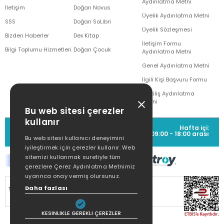
Aydınlatma Metni
İletişim
Doğan Novus
Üyelik Aydınlatma Metni
SSS
Doğan SoLibri
Üyelik Sözleşmesi
Bizden Haberler
Dex Kitap
İletişim Formu
Bilgi Toplumu Hizmetleri
Doğan Çocuk
Aydınlatma Metni
Genel Aydınlatma Metni
İlgili Kişi Başvuru Formu
Çekiliş Aydınlatma
Metni
Bu web sitesi çerezler
kullanır
MÜŞTERİ HİZMETLERİ
Hafta içi:
(0212) 373 77 00
09:00 - 18:00 arası
Bu web sitesi kullanıcı deneyimini
iyileştirmek için çerezler kullanır. Web
sitemizi kullanmak suretiyle tüm
çerezlere Çerez Aydınlatma Metnimiz
uyarınca onay vermiş olursunuz.
SİTEMİZ
256Bit SSL SERTİFİKASI
İLE
Daha fazlası
KORUNMAKTADIR.
KESINLIKLE GEREKLI ÇEREZLER