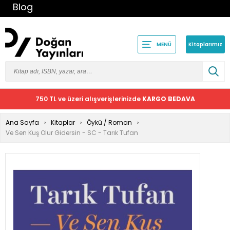
Blog
Kitaplarımız
MENÜ
750 TL ve üzeri alışverişlerinizde
KARGO BEDAVA
Ana Sayfa
Kitaplar
Öykü / Roman
Ve Sen Kuş Olur Gidersin - SC - Tarık Tufan