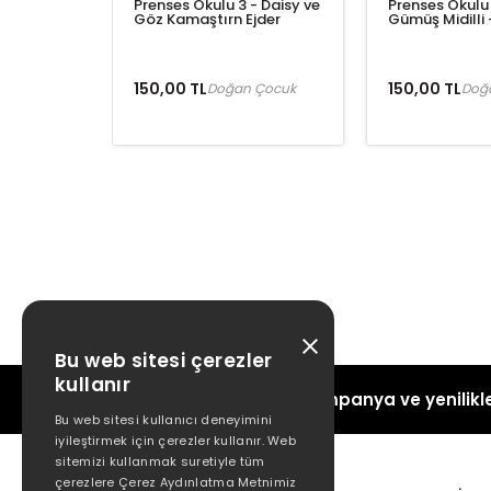
Prenses Okulu 3 - Daisy ve
Prenses Okulu 
Göz Kamaştırn Ejder
Gümüş Midilli 
150,00 TL
150,00 TL
Doğan Çocuk
Doğ
Bu web sitesi çerezler
kullanır
Kampanya ve yenilikle
Bu web sitesi kullanıcı deneyimini
iyileştirmek için çerezler kullanır. Web
sitemizi kullanmak suretiyle tüm
çerezlere Çerez Aydınlatma Metnimiz