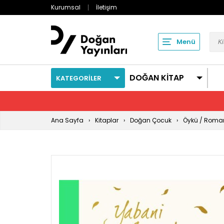
Kurumsal
İletişim
Menü
DOĞAN KİTAP
KATEGORİLER
Ana Sayfa
Kitaplar
Doğan Çocuk
Öykü / Roma