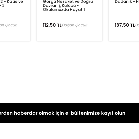
2 - Katie ve
Görgü Nezaket ve Doğru
Dadanık - H
- 2
Davranış Kulübü -
Okulumuzda Hayat 1
112,50 TL
187,50 TL
an Çocuk
Doğan Çocuk
D
rden haberdar olmak için e-bültenimize kayıt olun.