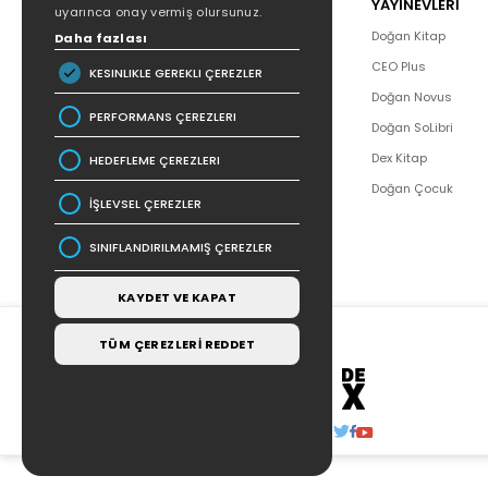
POPÜLER
YAYINEVLERİ
uyarınca onay vermiş olursunuz.
Hakkımızda
Doğan Kitap
Daha fazlası
Yazar Listesi
CEO Plus
KESINLIKLE GEREKLI ÇEREZLER
İletişim
Doğan Novus
PERFORMANS ÇEREZLERI
SSS
Doğan SoLibri
Bizden Haberler
Dex Kitap
HEDEFLEME ÇEREZLERI
Bilgi Toplumu Hizmetleri
Doğan Çocuk
İŞLEVSEL ÇEREZLER
SINIFLANDIRILMAMIŞ ÇEREZLER
KAYDET VE KAPAT
TÜM ÇEREZLERİ REDDET