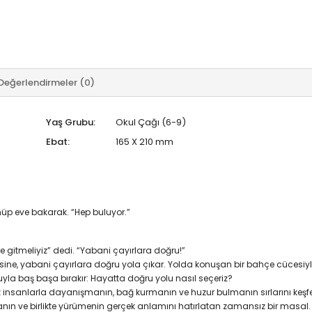
Değerlendirmeler (0)
Yaş Grubu:
Okul Çağı (6-9)
Ebat:
165 X 210 mm
nüp eve bakarak. “Hep buluyor.”
e gitmeliyiz” dedi. “Yabani çayırlara doğru!”
ötesine, yabani çayırlara doğru yola çıkar. Yolda konuşan bir bahçe cücesi
ruyla baş başa bırakır: Hayatta doğru yolu nasıl seçeriz?
z insanlarla dayanışmanın, bağ kurmanın ve huzur bulmanın sırlarını keşf
anın ve birlikte yürümenin gerçek anlamını hatırlatan zamansız bir masal