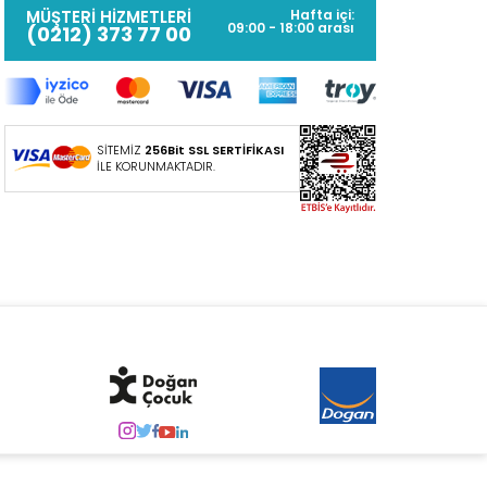
MÜŞTERİ HİZMETLERİ
Hafta içi:
09:00 - 18:00 arası
(0212) 373 77 00
SİTEMİZ
256Bit SSL SERTİFİKASI
İLE KORUNMAKTADIR.