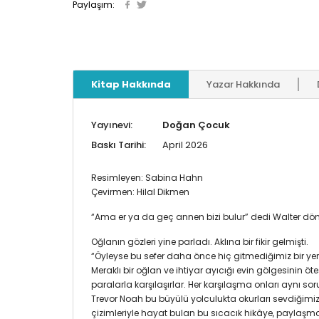
Paylaşım:
Kitap Hakkında
Yazar Hakkında
Yayınevi:
Doğan Çocuk
Baskı Tarihi:
April 2026
Resimleyen: Sabina Hahn
Çevirmen: Hilal Dikmen
“Ama er ya da geç annen bizi bulur” dedi Walter dö
Oğlanın gözleri yine parladı. Aklına bir fikir gelmişti.
“Öyleyse bu sefer daha önce hiç gitmediğimiz bir yer
Meraklı bir oğlan ve ihtiyar ayıcığı evin gölgesinin 
paralarla karşılaşırlar. Her karşılaşma onları aynı so
Trevor Noah bu büyülü yolculukta okurları sevdiğimi
çizimleriyle hayat bulan bu sıcacık hikâye, paylaşm