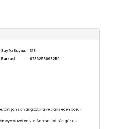
Sayfa Sayısı:
128
Barkod:
9786258663259
yle, tartışan salyangozlarla ve dans eden bozuk
etmeye davet ediyor. Sabina Hahn'ın göz alıcı
.