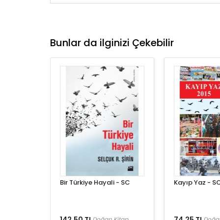
Bunlar da ilginizi Çekebilir
Bir Türkiye Hayali - SC
Kayıp Yaz - S
142,50 TL
74,25 TL
Doğan Kitap
Doğan