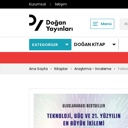
Kurumsal
İletişim
Menü
DOĞAN KİTAP
KATEGORİLER
Ana Sayfa
Kitaplar
Araştırma - İnceleme
Yakla