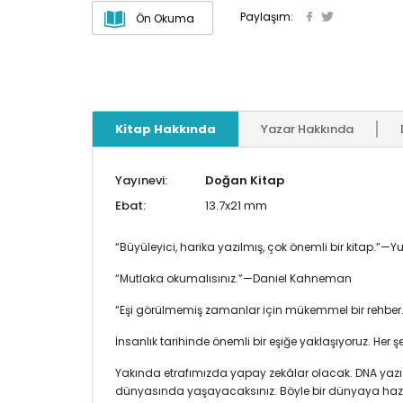
Paylaşım:
Ön Okuma
Kitap Hakkında
Yazar Hakkında
Yayınevi:
Doğan Kitap
Ebat:
13.7x21 mm
“Büyüleyici, harika yazılmış, çok önemli bir kitap.”—
“Mutlaka okumalısınız.”—Daniel Kahneman
“Eşi görülmemiş zamanlar için mükemmel bir rehber.
İnsanlık tarihinde önemli bir eşiğe yaklaşıyoruz. Her 
Yakında etrafımızda yapay zekâlar olacak. DNA yazıcıl
dünyasında yaşayacaksınız. Böyle bir dünyaya hazır