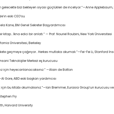
 gelecekte bizi bekleyen siyasi güçlükleri de inceliyor.”—Anne Applebaum, Pu
e’ın eski CEO’su
ngela Kane, BM Genel Sekreter Başyardımcısı
tap… İkna edici bir anlatı.” — Prof. Nouriel Roubini, New York Üniversitesi
ifornia Üniversitesi, Berkeley
ete geçmeye çağırıyor… Herkes mutlaka okumalı.”—Fei-Fei Li, Stanford İnsa
İnsani Teknolojiler Merkezi eş kurucusu
ız için heyecanlanacaksınız.” —Alain de Botton
—Al Gore, ABD eski başkan yardımcısı
ek için bu kitabı okumalısınız.”—Ian Bremmer, Eurasia Group’un kurucusu v
—Stephen Fry
ith, Harvard University