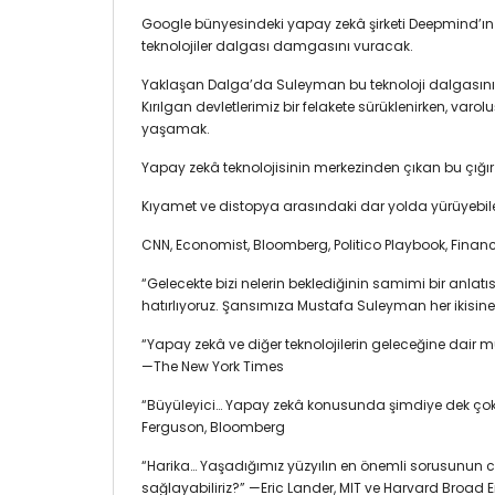
Google bünyesindeki yapay zekâ şirketi Deepmind’ın
teknolojiler dalgası damgasını vuracak.
Yaklaşan Dalga’da Suleyman bu teknoloji dalgasının 
Kırılgan devletlerimiz bir felakete sürüklenirken, var
yaşamak.
Yapay zekâ teknolojisinin merkezinden çıkan bu çığır 
Kıyamet ve distopya arasındaki dar yolda yürüyebil
CNN, Economist, Bloomberg, Politico Playbook, Financ
“Gelecekte bizi nelerin beklediğinin samimi bir anlatı
hatırlıyoruz. Şansımıza Mustafa Suleyman her ikisi
“Yapay zekâ ve diğer teknolojilerin geleceğine dair m
—The New York Times
“Büyüleyici… Yapay zekâ konusunda şimdiye dek çok iy
Ferguson, Bloomberg
“Harika… Yaşadığımız yüzyılın en önemli sorusunun cev
sağlayabiliriz?” —Eric Lander, MIT ve Harvard Broad 