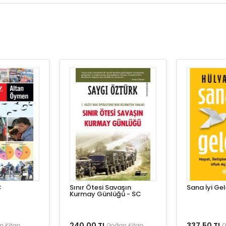
C
Sınır Ötesi Savaşın
Sana İyi Ge
Kurmay Günlüğü - SC
240,00 TL
337,50 TL
 Kitap
Doğan Kitap
D