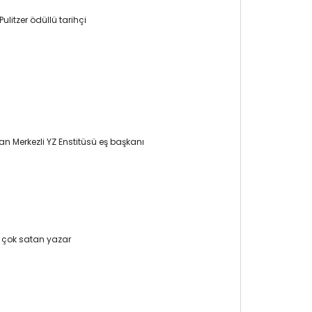
litzer ödüllü tarihçi
n Merkezli YZ Enstitüsü eş başkanı
e çok satan yazar