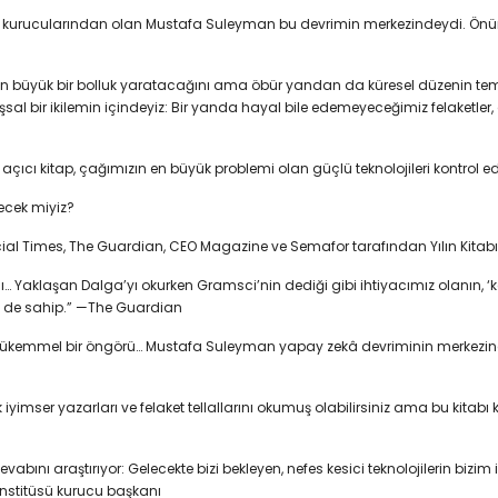
 kurucularından olan Mustafa Suleyman bu devrimin merkezindeydi. Önümü
büyük bir bolluk yaratacağını ama öbür yandan da küresel düzenin temeli 
oluşsal bir ikilemin içindeyiz: Bir yanda hayal bile edemeyeceğimiz felaketl
açıcı kitap, çağımızın en büyük problemi olan güçlü teknolojileri kontrol ed
ecek miyiz?
ial Times, The Guardian, CEO Magazine ve Semafor tarafından Yılın Kitabı 
sı… Yaklaşan Dalga’yı okurken Gramsci’nin dediği gibi ihtiyacımız olanın, ‘k
ne de sahip.” —The Guardian
ükemmel bir öngörü… Mustafa Suleyman yapay zekâ devriminin merkezindeki tek
imser yazarları ve felaket tellallarını okumuş olabilirsiniz ama bu kitabı 
abını araştırıyor: Gelecekte bizi bekleyen, nefes kesici teknolojilerin bizi
Enstitüsü kurucu başkanı