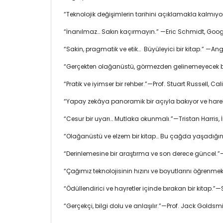
“Teknolojik değişimlerin tarihini açıklamakla kalmıyor
“İnanılmaz… Sakın kaçırmayın.” —Eric Schmidt, Googl
“Sakin, pragmatik ve etik… Büyüleyici bir kitap.” —A
“Gerçekten olağanüstü, görmezden gelinemeyecek bir ki
“Pratik ve iyimser bir rehber.”—Prof. Stuart Russell, Cal
“Yapay zekâya panoramik bir açıyla bakıyor ve harek
“Cesur bir uyarı… Mutlaka okunmalı.”—Tristan Harris, 
“Olağanüstü ve elzem bir kitap… Bu çağda yaşadığın
“Derinlemesine bir araştırma ve son derece güncel.”
“Çağımız teknolojisinin hızını ve boyutlarını öğrenm
“Ödüllendirici ve hayretler içinde bırakan bir kitap.”
“Gerçekçi, bilgi dolu ve anlaşılır.”—Prof. Jack Goldsm