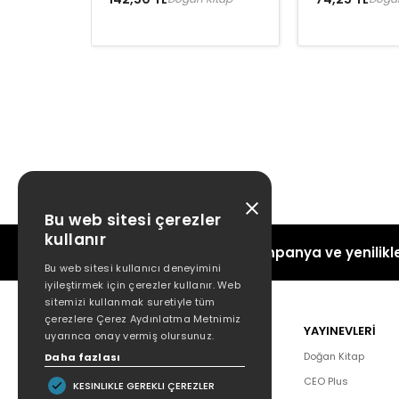
Bu web sitesi çerezler
kullanır
Kampanya ve yenilikle
Bu web sitesi kullanıcı deneyimini
iyileştirmek için çerezler kullanır. Web
sitemizi kullanmak suretiyle tüm
çerezlere Çerez Aydınlatma Metnimiz
POPÜLER
YAYINEVLERİ
uyarınca onay vermiş olursunuz.
Hakkımızda
Doğan Kitap
Daha fazlası
Yazar Listesi
CEO Plus
KESINLIKLE GEREKLI ÇEREZLER