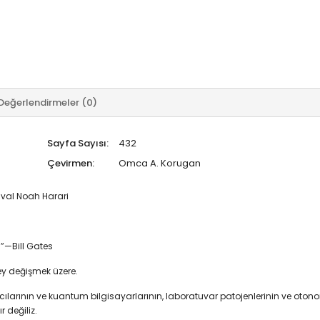
Değerlendirmeler (0)
Sayfa Sayısı:
432
Çevirmen:
Omca A. Korugan
Yuval Noah Harari
”—Bill Gates
şey değişmek üzere.
arının ve kuantum bilgisayarlarının, laboratuvar patojenlerinin ve otonom 
 değiliz.