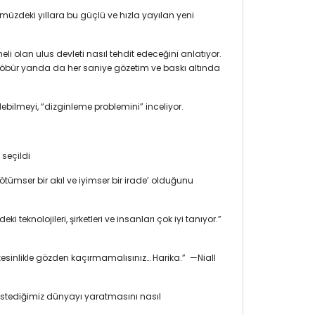
zdeki yıllara bu güçlü ve hızla yayılan yeni
olan ulus devleti nasıl tehdit edeceğini anlatıyor.
er, öbür yanda da her saniye gözetim ve baskı altında
ebilmeyi, “dizginleme problemini” inceliyor.
seçildi
ötümser bir akıl ve iyimser bir irade’ olduğunu
nolojileri, şirketleri ve insanları çok iyi tanıyor.”
kesinlikle gözden kaçırmamalısınız… Harika.” —Niall
m istediğimiz dünyayı yaratmasını nasıl