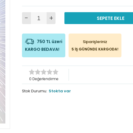
-
+
SEPETE EKLE
750 TL üzeri
Siparişleriniz
KARGO BEDAVA!
5 İŞ GÜNÜNDE KARGODA!
0 Değerlendirme
Stok Durumu:
Stokta var