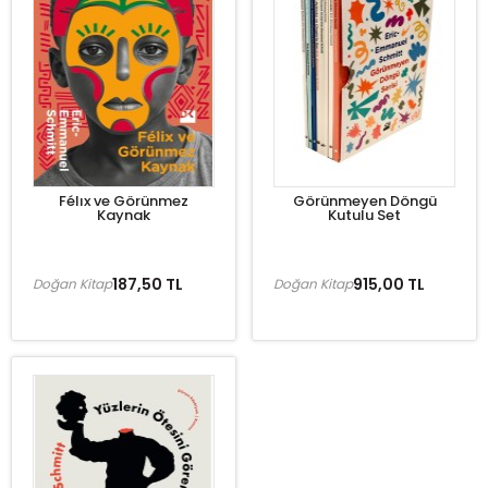
Félıx ve Görünmez
Görünmeyen Döngü
Kaynak
Kutulu Set
187,50 TL
915,00 TL
Doğan Kitap
Doğan Kitap