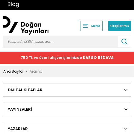
Blog
Kitaplarımız
MENÜ
750 TL ve üzeri alışverişlerinizde
KARGO BEDAVA
Ana Sayfa
Arama
DIJITAL KITAPLAR
YAYINEVLERI
YAZARLAR