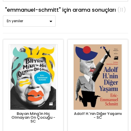
"emmanuel-schmitt" için arama sonuçları
(11)
En yeniler
Bayan Ming'in Hiç
Adolf H.’nin Diğer Yaşamı
Olmayan On Çocuğu -
- SC
SC