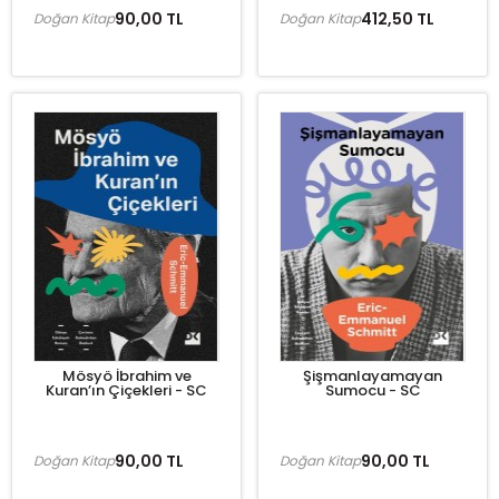
90,00 TL
412,50 TL
Doğan Kitap
Doğan Kitap
Mösyö İbrahim ve
Şişmanlayamayan
Kuran’ın Çiçekleri - SC
Sumocu - SC
90,00 TL
90,00 TL
Doğan Kitap
Doğan Kitap