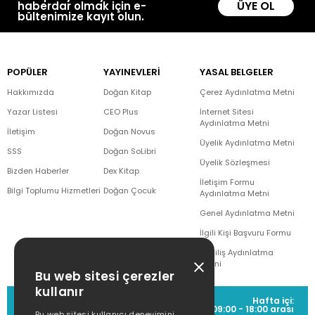
ÜYE OL
haberdar olmak için e-
bültenimize kayıt olun.
POPÜLER
YAYINEVLERİ
YASAL BELGELER
Hakkımızda
Doğan Kitap
Çerez Aydınlatma Metni
Yazar Listesi
CEO Plus
İnternet Sitesi
Aydınlatma Metni
İletişim
Doğan Novus
Üyelik Aydınlatma Metni
SSS
Doğan SoLibri
Üyelik Sözleşmesi
Bizden Haberler
Dex Kitap
İletişim Formu
Bilgi Toplumu Hizmetleri
Doğan Çocuk
Aydınlatma Metni
Genel Aydınlatma Metni
İlgili Kişi Başvuru Formu
Çekiliş Aydınlatma
Metni
Bu web sitesi çerezler
kullanır
MÜŞTERİ HİZMETLERİ
Hafta içi:
(0212) 373 77 00
09:00 - 18:00 arası
Bu web sitesi kullanıcı deneyimini