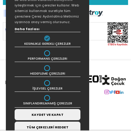
iyileştirmek için çerezler kullanır. Web
sitemizi kullanmak suretiyle tüm
çerezlere Çerez Aydınlatma Metnimiz
uyarınca onay vermiş olursunuz.
Daha fazlası
SİTEMİZ
256Bit SSL SERTİFİKASI
İLE
KORUNMAKTADIR.
KESINLIKLE GEREKLI ÇEREZLER
PERFORMANS ÇEREZLERI
HEDEFLEME ÇEREZLERI
İŞLEVSEL ÇEREZLER
SINIFLANDIRILMAMIŞ ÇEREZLER
KAYDET VE KAPAT
TÜM ÇEREZLERİ REDDET