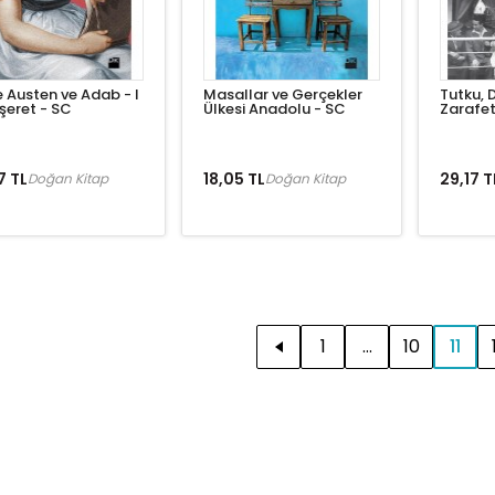
 Austen ve Adab - I
Masallar ve Gerçekler
Tutku, 
eret - SC
Ülkesi Anadolu - SC
Zarafet
7 TL
18,05 TL
29,17 T
Doğan Kitap
Doğan Kitap
1
...
10
11