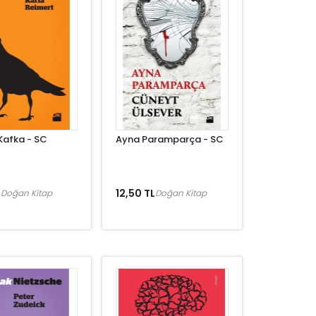
Kafka - SC
Ayna Paramparça - SC
L
12,50 TL
Doğan Kitap
Doğan Kitap