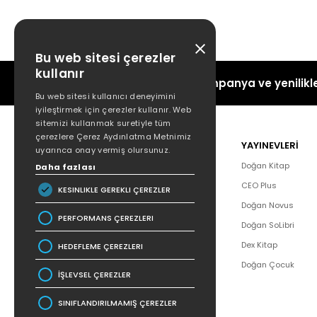
Gamze Erükçü Akbaş
Gamze İnan Kaya
Bu web sitesi çerezler
Gangsheng Bao
kullanır
Kampanya ve yenilikle
Gülsüm Kav
Bu web sitesi kullanıcı deneyimini
iyileştirmek için çerezler kullanır. Web
Güven Gürkan Öztan
sitemizi kullanmak suretiyle tüm
çerezlere Çerez Aydınlatma Metnimiz
Daha fazlası...
POPÜLER
YAYINEVLERİ
uyarınca onay vermiş olursunuz.
Hakkımızda
Doğan Kitap
Daha fazlası
Yazar Listesi
CEO Plus
KESINLIKLE GEREKLI ÇEREZLER
İletişim
Doğan Novus
PERFORMANS ÇEREZLERI
SSS
Doğan SoLibri
Bizden Haberler
Dex Kitap
HEDEFLEME ÇEREZLERI
Bilgi Toplumu Hizmetleri
Doğan Çocuk
İŞLEVSEL ÇEREZLER
SINIFLANDIRILMAMIŞ ÇEREZLER