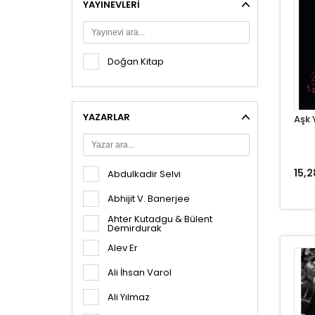
YAYINEVLERI
Kişisel Gelişim
Klasikler
Kore Edebiyatı
Doğan Kitap
Popüler Bilim / LOGOS
Sağlık
YAZARLAR
Aşk Y
Şiir
Tarih
Yemek
15,2
Abdulkadir Selvi
Polisiye - Gerilim
Abhijit V. Banerjee
Diğer Kitaplar
Ahter Kutadgu & Bülent
Demirdurak
Alev Er
Ali İhsan Varol
Ali Yılmaz