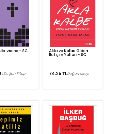
Nietzsche - SC
Akla ve Kalbe Giden
İletişim Yolları - SC
TL
74,25 TL
Doğan Kitap
Doğan Kitap