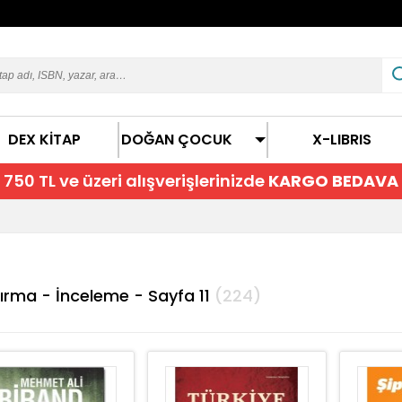
DEX KİTAP
DOĞAN ÇOCUK
X-LIBRIS
750 TL ve üzeri alışverişlerinizde
KARGO BEDAVA
ırma - İnceleme - Sayfa 11
(224)