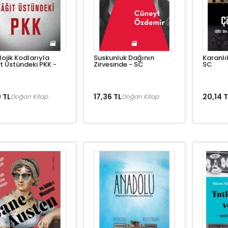
lojik Kodlarıyla
Suskunluk Dağının
Karanlı
t Üstündeki PKK -
Zirvesinde - SC
SC
 TL
17,36 TL
20,14 T
Doğan Kitap
Doğan Kitap