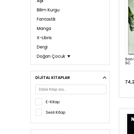
Aşk
Bilim Kurgu
Fantastik
Manga
X-Libris
Dergi
Doğan Çocuk
Son 
SC
Öykü / Roman
Anı Biyografi
DIJITAL KITAPLAR
74,2
Anne Baba Akademisi
Araştırma - İnceleme
E-Kitap
Çocuk Bakımı ve Gelişimi
Deneme
Sesli Kitap
Gezi
İş Dünyası