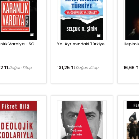
nlık Vardiya - SC
Yol Ayrımındaki Türkiye
Hepimiz
2 TL
131,25 TL
16,66 T
Doğan Kitap
Doğan Kitap