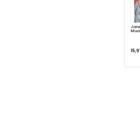
Ece Güner
Emin Karaca
Jane
Eray Özer
Muaş
Erhan Erkut
15,9
Eric G. Wilson
Ertuğrul Özkök
Esther Duflo
Evren Şar İşbilen
Faruk Bildirici
Fatih Özatay
Fatoş Karahasan
Fehim Taştekin
Fikret Bilâ