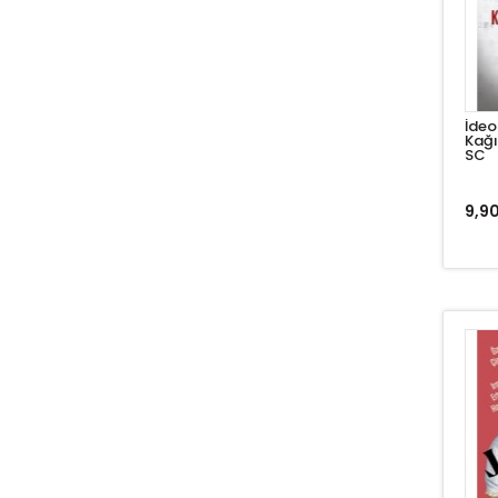
Cenk Koçaş
Cevdet Aykan
Claude Beata
İdeo
Claudia Goldin
Kağı
SC
Cüneyt Özdemir
9,90
Cüneyt Ülsever
Daron Acemoğlu
Deepak Chopra
Demir Koç
Derleyen: Defne Üçer Şaylan
Dikmen Gürün
Dilâra Gürcü
Dr. Özgür Bolat