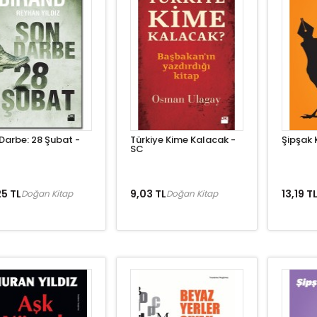
Darbe: 28 Şubat -
Türkiye Kime Kalacak -
Şipşak 
SC
5 TL
9,03 TL
13,19 T
Doğan Kitap
Doğan Kitap