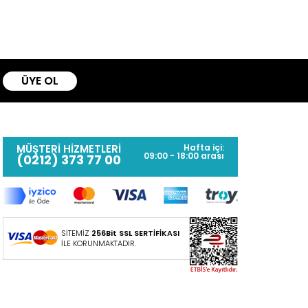
ÜYE OL
MÜŞTERİ HİZMETLERİ
Hafta içi:
09:00 - 18:00 arası
(0212) 373 77 00
SİTEMİZ
256Bit SSL SERTİFİKASI
İLE KORUNMAKTADIR.