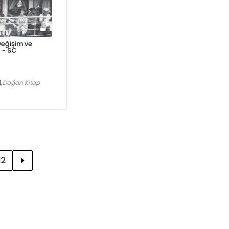
Değişim ve
 - SC
L
Doğan Kitap
12