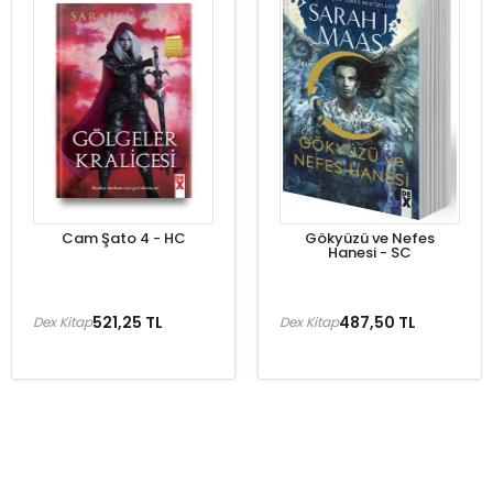
Cam Şato 4 - HC
Gökyüzü ve Nefes
Hanesi - SC
521,25 TL
487,50 TL
Dex Kitap
Dex Kitap