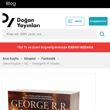
Blog
Kitaplarımız
MENÜ
750 TL ve üzeri alışverişlerinizde
KARGO BEDAVA
Ana Sayfa
Kitaplar
Fantastik
Gece Kuşları - SC - George R. R. Martin