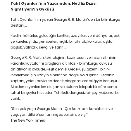
Taht Oyunları’nın Yazarından, Netflix Dizisi
Nightflyers’ın Öyküsü
Taht Oyunları’nın yazarı George R. R. Martin’den bir bilimkurgu
destanı...
Kadim kültürler, geleceğin kentleri, uzaylılar, yeni dünyalar, eski
yerküreler, yıldız çemberleri, hiçlik, bir olmak, korkular, aşklar,
boşluk, yalnızlık, sevgi ve Tanrı...
George R. R. Martin, teknolojinin, kozmosun ve insan zihninin
karanlık kuytularını araştıran altı klasik bilimkurgu öyküsü
anlatıyor.İlk öyküde, keşif gemisi Gecekuşu gizemli bir ırkı
incelemek için uzayın sınırlarına doğru yola çıkar. Geminin
kaptanı, yolcularıyla sadece hologramı aracılığıyla konuşur.
Akademisyenlerden oluşan yolcuların telepatı bir süre sonra
tuhaf bir şeyler hisseder. Tehlikeli, dengesiz bir şey, yabancı bir
varlık...
“Sen çok yaşa George Martin… Çok katmanlı karakterler ve
yaşayan dille efsunlanmış edebi bir derviş.”
The New York Times