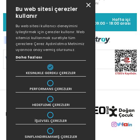
Metni
Bu web sitesi çerezler
kullanır
MÜŞTERİ HİZMETLERİ
Hafta içi:
(0212) 373 77 00
09:00 - 18:00 arası
Bu web sitesi kullanıcı deneyimini
iyileştirmek için çerezler kullanır. Web
sitemizi kullanmak suretiyle tüm
çerezlere Çerez Aydınlatma Metnimiz
uyarınca onay vermiş olursunuz.
SİTEMİZ
256Bit SSL SERTİFİKASI
İLE
Daha fazlası
KORUNMAKTADIR.
KESINLIKLE GEREKLI ÇEREZLER
PERFORMANS ÇEREZLERI
HEDEFLEME ÇEREZLERI
İŞLEVSEL ÇEREZLER
SINIFLANDIRILMAMIŞ ÇEREZLER