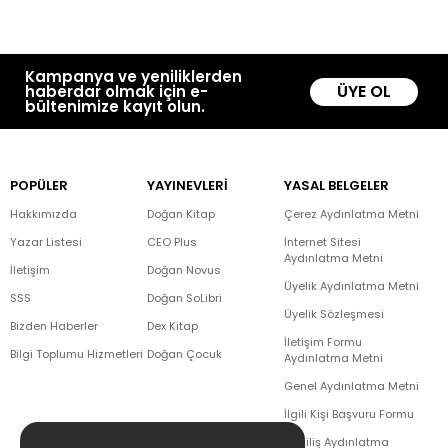
Kampanya ve yeniliklerden
ÜYE OL
haberdar olmak için e-
bültenimize kayıt olun.
POPÜLER
YAYINEVLERİ
YASAL BELGELER
Hakkımızda
Doğan Kitap
Çerez Aydınlatma Metni
Yazar Listesi
CEO Plus
İnternet Sitesi
Aydınlatma Metni
İletişim
Doğan Novus
Üyelik Aydınlatma Metni
SSS
Doğan SoLibri
Üyelik Sözleşmesi
Bizden Haberler
Dex Kitap
İletişim Formu
Bilgi Toplumu Hizmetleri
Doğan Çocuk
Aydınlatma Metni
Genel Aydınlatma Metni
İlgili Kişi Başvuru Formu
Çekiliş Aydınlatma