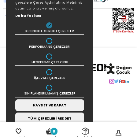
çerezlere Çerez Aydınlatma Metnimiz
uyarınca onay vermiş olursunuz.
SİTEMİZ
256Bit SSL SERTİFİKASI
İLE
Daha fazlası
KORUNMAKTADIR.
KESINLIKLE GEREKLI ÇEREZLER
PERFORMANS ÇEREZLERI
HEDEFLEME ÇEREZLERI
İŞLEVSEL ÇEREZLER
SINIFLANDIRILMAMIŞ ÇEREZLER
KAYDET VE KAPAT
TÜM ÇEREZLERİ REDDET
0