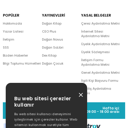
POPÜLER
YAYINEVLERİ
YASAL BELGELER
Hakkımızda
Doğan Kitap
Çerez Aydınlatma Metni
Yazar Listesi
CEO Plus
İnternet Sitesi
Aydınlatma Metni
İletişim
Doğan Novus
Üyelik Aydınlatma Metni
SSS
Doğan SoLibri
Üyelik Sözleşmesi
Bizden Haberler
Dex Kitap
İletişim Formu
Bilgi Toplumu Hizmetleri
Doğan Çocuk
Aydınlatma Metni
Genel Aydınlatma Metni
İlgili Kişi Başvuru Formu
Çekiliş Aydınlatma
Metni
Bu web sitesi çerezler
kullanır
MÜŞTERİ HİZMETLERİ
Hafta içi:
(0212) 373 77 00
09:00 - 18:00 arası
Bu web sitesi kullanıcı deneyimini
iyileştirmek için çerezler kullanır. Web
sitemizi kullanmak suretiyle tüm