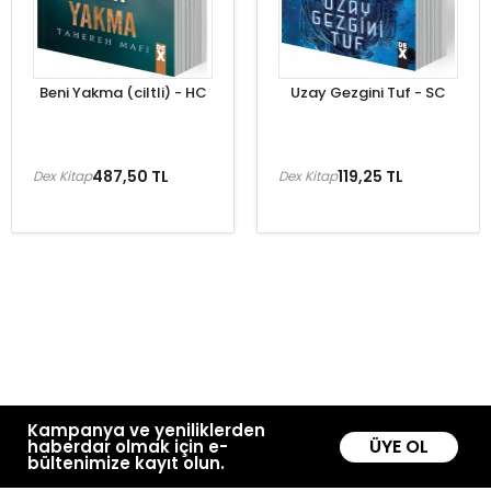
Beni Yakma (ciltli) - HC
Uzay Gezgini Tuf - SC
487,50 TL
119,25 TL
Dex Kitap
Dex Kitap
Kampanya ve yeniliklerden
ÜYE OL
haberdar olmak için e-
bültenimize kayıt olun.