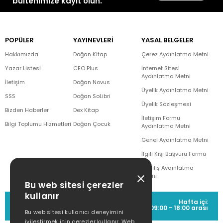
bültenimize kayıt olun.
POPÜLER
YAYINEVLERİ
YASAL BELGELER
Hakkımızda
Doğan Kitap
Çerez Aydınlatma Metni
Yazar Listesi
CEO Plus
İnternet Sitesi
Aydınlatma Metni
İletişim
Doğan Novus
Üyelik Aydınlatma Metni
SSS
Doğan SoLibri
Üyelik Sözleşmesi
Bizden Haberler
Dex Kitap
İletişim Formu
Bilgi Toplumu Hizmetleri
Doğan Çocuk
Aydınlatma Metni
Genel Aydınlatma Metni
İlgili Kişi Başvuru Formu
Çekiliş Aydınlatma
Metni
Bu web sitesi çerezler
kullanır
MÜŞTERİ HİZMETLERİ
Hafta içi:
(0212) 373 77 00
09:00 - 18:00 arası
Bu web sitesi kullanıcı deneyimini
iyileştirmek için çerezler kullanır. Web