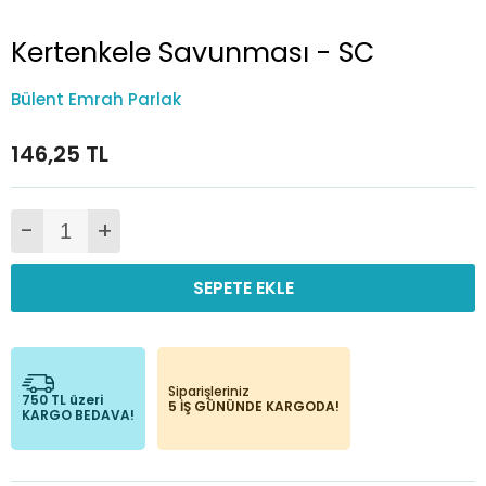
Kertenkele Savunması - SC
Bülent Emrah Parlak
146,25 TL
-
+
SEPETE EKLE
Siparişleriniz
750 TL üzeri
5 İŞ GÜNÜNDE KARGODA!
KARGO BEDAVA!