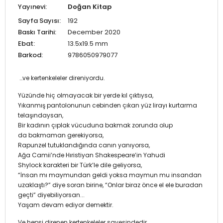
Yayınevi:
Doğan Kitap
Sayfa Sayısı:
192
Baskı Tarihi:
December 2020
Ebat:
13.5x19.5 mm
Barkod:
9786050979077
…ve kertenkeleler direniyordu.
Yüzünde hiç olmayacak bir yerde kıl çıktıysa,
Yıkanmış pantolonunun cebinden çıkan yüz lirayı kurtarma
telaşındaysan,
Bir kadının çıplak vücuduna bakmak zorunda olup
da bakmaman gerekiyorsa,
Rapunzel tutuklandığında canın yanıyorsa,
Ağa Camii’nde Hıristiyan Shakespeare’in Yahudi
Shylock karakteri bir Türk’le dile geliyorsa,
“İnsan mı maymundan geldi yoksa maymun mu insandan
uzaklaştı?” diye soran birine, “Onlar biraz önce el ele buradan
geçti” diyebiliyorsan...
Yaşam devam ediyor demektir.
Ve hepsi direnen kertenkeleler sayesindedir.