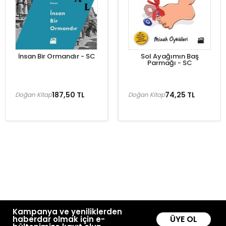
İnsan Bir Ormandır - SC
Sol Ayağımın Baş
Parmağı - SC
187,50 TL
74,25 TL
Doğan Kitap
Doğan Kitap
Kampanya ve yeniliklerden
ÜYE OL
haberdar olmak için e-