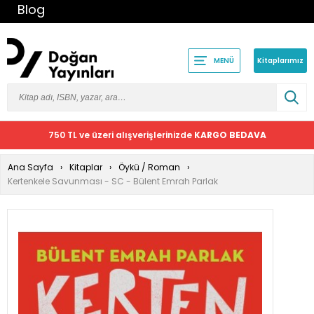
Blog
Kitaplarımız
MENÜ
750 TL ve üzeri alışverişlerinizde
KARGO BEDAVA
Ana Sayfa
Kitaplar
Öykü / Roman
Kertenkele Savunması - SC - Bülent Emrah Parlak