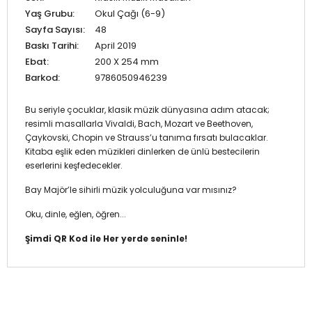
Yaş Grubu:
Okul Çağı (6-9)
Sayfa Sayısı:
48
Baskı Tarihi:
April 2019
Ebat:
200 X 254 mm
Barkod:
9786050946239
Bu seriyle çocuklar, klasik müzik dünyasına adım atacak;
resimli masallarla Vivaldi, Bach, Mozart ve Beethoven,
Çaykovski, Chopin ve Strauss’u tanıma fırsatı bulacaklar.
Kitaba eşlik eden müzikleri dinlerken de ünlü bestecilerin
eserlerini keşfedecekler.
Bay Majör’le sihirli müzik yolculuğuna var mısınız?
Oku, dinle, eğlen, öğren...
Şimdi QR Kod ile Her yerde seninle!