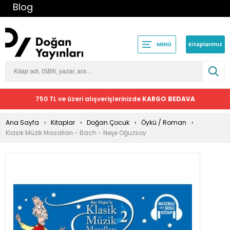
Blog
Kitaplarımız
MENÜ
750 TL ve üzeri alışverişlerinizde
KARGO BEDAVA
Ana Sayfa
Kitaplar
Doğan Çocuk
Öykü / Roman
Klasik Müzik Masalları - Bach - Neşe Oğuzsoy