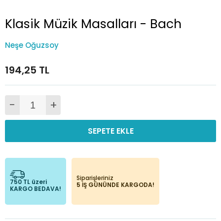
Klasik Müzik Masalları - Bach
Neşe Oğuzsoy
194,25 TL
-
+
SEPETE EKLE
Siparişleriniz
750 TL üzeri
5 İŞ GÜNÜNDE KARGODA!
KARGO BEDAVA!