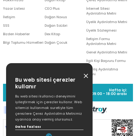
Hakkımızda
Doğan Kitap
Çerez Aydınlatma Metni
Yazar Listesi
CEO Plus
İnternet Sitesi
Aydınlatma Metni
İletişim
Doğan Novus
Üyelik Aydınlatma Metni
SSS
Doğan SoLibri
Üyelik Sözleşmesi
Bizden Haberler
Dex Kitap
İletişim Formu
Bilgi Toplumu Hizmetleri
Doğan Çocuk
Aydınlatma Metni
Genel Aydınlatma Metni
İlgili Kişi Başvuru Formu
Çekiliş Aydınlatma
Metni
Bu web sitesi çerezler
kullanır
MÜŞTERİ HİZMETLERİ
Hafta içi:
(0212) 373 77 00
09:00 - 18:00 arası
Bu web sitesi kullanıcı deneyimini
iyileştirmek için çerezler kullanır. Web
sitemizi kullanmak suretiyle tüm
çerezlere Çerez Aydınlatma Metnimiz
uyarınca onay vermiş olursunuz.
SİTEMİZ
256Bit SSL SERTİFİKASI
İLE
Daha fazlası
KORUNMAKTADIR.