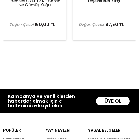
Prenses Okulu 24 - Sarah
Teşekkürler Kırçıl
ve Gümüş Kuğu
150,00 TL
187,50 TL
Doğan Çocuk
Doğan Çocuk
Kampanya ve yeniliklerden
ÜYE OL
haberdar olmak için e-
bültenimize kayıt olun.
POPÜLER
YAYINEVLERİ
YASAL BELGELER