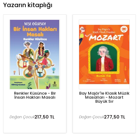
Yazarın kitaplığı
Renkler Küsünce - Bir
Bay Majör'le Klasik Müzik
İnsan Hakları Masalı
Masalları - Mozart
Büyük Sır
217,50 TL
277,50 TL
Doğan Çocuk
Doğan Çocuk