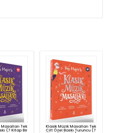
k Masalları Tek
Klasik Müzik Masalları Tek
skı (7 Kitap Bir
Cilt Özel Baskı Turuncu (7