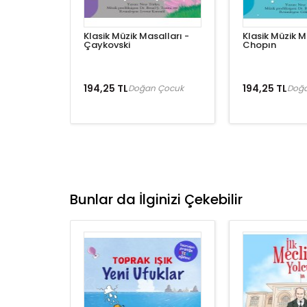
Klasik Müzik Masalları -
Klasik Müzik M
Çaykovski
Chopın
194,25 TL
194,25 TL
Doğan Çocuk
Doğ
Bunlar da İlginizi Çekebilir