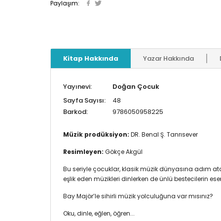
Paylaşım:
Kitap Hakkında
Yazar Hakkında
Yayınevi:
Doğan Çocuk
Sayfa Sayısı:
48
Barkod:
9786050958225
Müzik prodüksiyon:
DR. Benal Ş. Tanrısever
Resimleyen:
Gökçe Akgül
Bu seriyle çocuklar, klasik müzik dünyasına adım ata
eşlik eden müzikleri dinlerken de ünlü 
Bay Majör’le sihirli müzik yolculuğuna var mısınız?
Oku, dinle, eğlen, öğren...