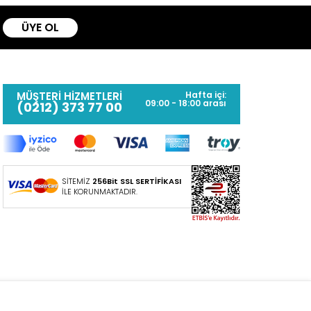
ÜYE OL
MÜŞTERİ HİZMETLERİ
Hafta içi:
09:00 - 18:00 arası
(0212) 373 77 00
SİTEMİZ
256Bit SSL SERTİFİKASI
İLE KORUNMAKTADIR.