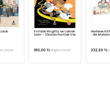
lculuk
Fırıldak Mcgifty ve Laklak
Herkese Kö
Sam – Okulda Hortlak Var
- Bir Matem
180,00 TL
232,50 TL
an Çocuk
Doğan Çocuk
D