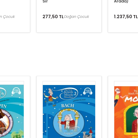
Sır
Arada)
277,50 TL
1.237,50 TL
n Çocuk
Doğan Çocuk