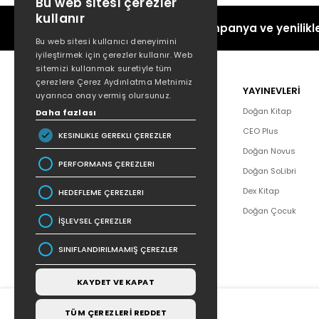
Bu web sitesi çerezler
kullanır
Kampanya ve yenilikle
Bu web sitesi kullanıcı deneyimini
iyileştirmek için çerezler kullanır. Web
sitemizi kullanmak suretiyle tüm
çerezlere Çerez Aydınlatma Metnimiz
POPÜLER
YAYINEVLERİ
uyarınca onay vermiş olursunuz.
Hakkımızda
Doğan Kitap
Daha fazlası
Yazar Listesi
CEO Plus
KESINLIKLE GEREKLI ÇEREZLER
İletişim
Doğan Novus
PERFORMANS ÇEREZLERI
SSS
Doğan SoLibri
Bizden Haberler
Dex Kitap
HEDEFLEME ÇEREZLERI
Bilgi Toplumu Hizmetleri
Doğan Çocuk
İŞLEVSEL ÇEREZLER
SINIFLANDIRILMAMIŞ ÇEREZLER
KAYDET VE KAPAT
TÜM ÇEREZLERİ REDDET