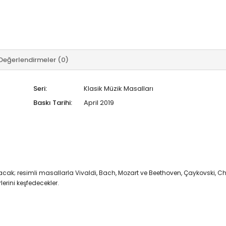
Değerlendirmeler (0)
Seri:
Klasik Müzik Masalları
Baskı Tarihi:
April 2019
cak; resimli masallarla Vivaldi, Bach, Mozart ve Beethoven, Çaykovski, Ch
bestecilerin eserlerini keşfedecekler.