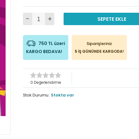
-
+
SEPETE EKLE
750 TL üzeri
Siparişleriniz
KARGO BEDAVA!
5 İŞ GÜNÜNDE KARGODA!
0 Değerlendirme
Stok Durumu:
Stokta var