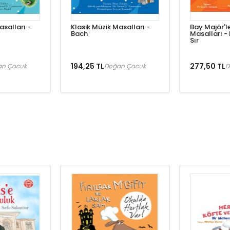
asalları -
Klasik Müzik Masalları -
Bay Majör'le
Bach
Masalları -
Sır
194,25 TL
277,50 TL
an Çocuk
Doğan Çocuk
D