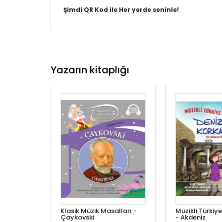
Şimdi QR Kod ile Her yerde seninle!
Yazarın kitaplığı
Klasik Müzik Masalları -
Müzikli Türkiy
Çaykovski
- Akdeniz