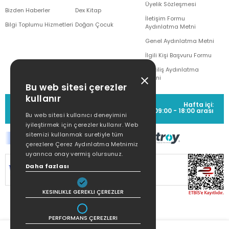
Üyelik Sözleşmesi
Bizden Haberler
Dex Kitap
İletişim Formu
Bilgi Toplumu Hizmetleri
Doğan Çocuk
Aydınlatma Metni
Genel Aydınlatma Metni
İlgili Kişi Başvuru Formu
Çekiliş Aydınlatma
Metni
Bu web sitesi çerezler
kullanır
MÜŞTERİ HİZMETLERİ
Hafta içi:
(0212) 373 77 00
09:00 - 18:00 arası
Bu web sitesi kullanıcı deneyimini
iyileştirmek için çerezler kullanır. Web
sitemizi kullanmak suretiyle tüm
çerezlere Çerez Aydınlatma Metnimiz
uyarınca onay vermiş olursunuz.
SİTEMİZ
256Bit SSL SERTİFİKASI
İLE
Daha fazlası
KORUNMAKTADIR.
KESINLIKLE GEREKLI ÇEREZLER
PERFORMANS ÇEREZLERI