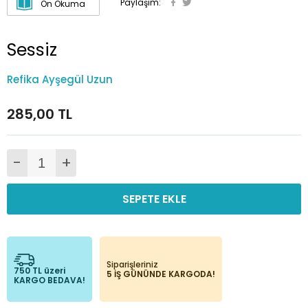
Paylaşım:
Ön Okuma
Sessiz
Refika Ayşegül Uzun
285,00 TL
-
+
SEPETE EKLE
Siparişleriniz
750 TL üzeri
5 İŞ GÜNÜNDE KARGODA!
KARGO BEDAVA!