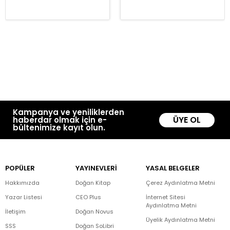
Kampanya ve yeniliklerden
ÜYE OL
haberdar olmak için e-
bültenimize kayıt olun.
POPÜLER
YAYINEVLERİ
YASAL BELGELER
Hakkımızda
Doğan Kitap
Çerez Aydınlatma Metni
Yazar Listesi
CEO Plus
İnternet Sitesi
Aydınlatma Metni
İletişim
Doğan Novus
Üyelik Aydınlatma Metni
SSS
Doğan SoLibri