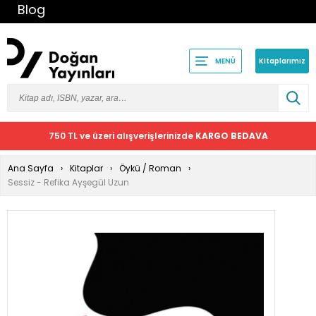
Blog
Kitaplarımız
MENÜ
750 TL ve üzeri alışverişlerinizde
KARGO BEDAVA
Ana Sayfa
Kitaplar
Öykü / Roman
Sessiz - Refika Ayşegül Uzun