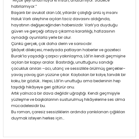
“Hiçbir şeyi unutmuyor ki insan, unutamıyor. Sadece
hatırlamıyor.”
Başarılı bir avukat olan Lâl, yıllardır çalıştığı ünlü iş insanı
Haluk Varlı aleyhine açılan taciz davasını aldığında,
hayatının değişeceğinden habersizdir. Varlı’ya duyduğu
güven ve gerçeği ortaya çıkarma kararlılığı, hafızasının
oynadığı oyunlarla yerle bir olur.
Çünkü gerçek, çok daha derin ve sarsıcıdır.
Şikâyet dilekçesi, medyada patlayan haberler ve gazeteci
Burak’la yaşadığı çarpıcı yakınlaşma, Lâl’in kendi geçmişine
açılan bir kapıyı aralar. Bastırdığı, unuttuğunu sandığı
çocukluk anıları –acı, utanç ve sessizlikle örülmüş gerçekler–
yavaş yavaş gün yüzüne çıkar. Kaybolan bir kolye, tanıdık bir
koku, bir gözlük… Hepsi, Lâl’in unuttuğu ama bedeninin hep
taşıdığı hikâyeye geri götürür onu.
Artık yalnızca bir dava değildir uğraştığı. Kendi geçmişiyle
yüzleşme ve başkalarının susturulmuş hikâyelerine ses olma
mücadelesidir bu.
Bu roman, çaresiz sessizliklerin ardında yankılanan çığlıkları
duymak isteyen herkes için…